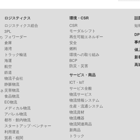
ロジスティクス
環境・CSR
話
ロジスティクス総合
CSR
短
モーダルシフト
3PL
D
フォワーダー
再生可能エネルギー
の
事
倉庫
安全
港湾
燃料
値
トラック輸送
環境への取り組み
新
海運
BCP
高
防災・災害
航空
鉄道
サービス・商品
物流子会社
ICT・IoT
静脈物流
サービス全般
災害物流
ンネ
物流サービス
食品物流
物流情報システム
EC物流
生産・流通システム
メディカル物流
物流資材
アパレル物流
物流機器
都市・館内物流
物流関連商品
スタートアップ･ベンチャー
新商品
利用運送
トラック
貿易・税関