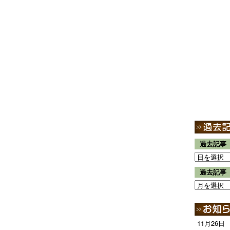
過去記事
過去記事
11月26日