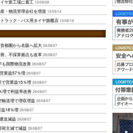
タイヤ新工場に着工
10/09/09
生産・物流管理会社を増資
12/03/14
にトラック・バス用タイヤ旗艦店
10/08/19
、首都圏から名阪へ拡大
26/08/07
に改善、不採算拠点も改革
26/08/07
字も国際物流改善
26/08/07
営業益57％増
26/08/07
果で営業益15％増
26/08/07
2％増で利益率改善
26/08/07
空輸送増で増収増益
26/08/07
業益18％増
26/08/07
も運送減益
26/08/07
部荷主減で減益
26/08/07