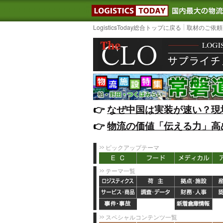
LOGISTIC
LogisticsToday総合トップに戻る
取材のご依頼
👉️
なぜ中国は実装が速い？現
👉️
物流の価値「伝える力」高
ピックアップテーマ
テーマ一覧
スペシャルコンテンツ一覧