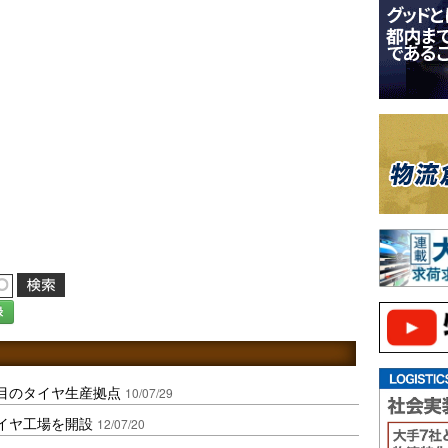
録
目のタイヤ生産拠点
10/07/29
イヤ工場を開設
12/07/20