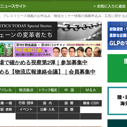
S TODAY｜国内最大の物流ニュースサイト
3PL, SCMなど国内外の最新の物流
、プレスリリース掲載のお申込み
物流セミナー情報の掲載申込み
広告に関する
場で確かめる視察第2弾｜参加募集中
める【物流広報連絡会議】｜会員募集中