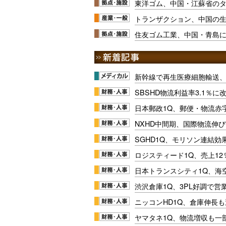
東洋ゴム、中国・江蘇省の
トランザクション、中国の
住友ゴム工業、中国・青島
新幹線で再生医療細胞輸送
SBSHD物流利益率3.1％
日本郵政1Q、郵便・物流赤
NXHD中間期、国際物流伸び
SGHD1Q、モリソン連結効
ロジスティード1Q、売上1
日本トランスシティ1Q、海
渋沢倉庫1Q、3PL好調で営
ニッコンHD1Q、倉庫伸長
ヤマタネ1Q、物流増収も一