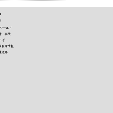
題
報
Pワールド
件・事故
上げ
着倉庫情報
速道路