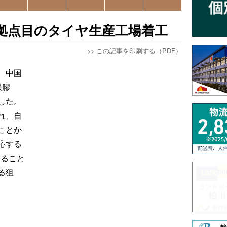
拠点目のタイヤ生産工場着工
>>
この記事を印刷する（PDF）
、中国
橡膠
した。
れ、自
ことか
応する
すること
る狙