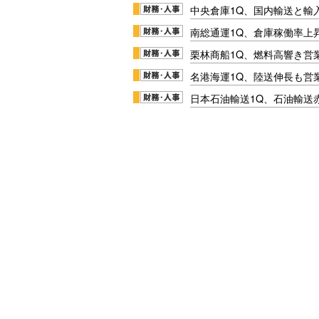
中央倉庫1Q、国内輸送と輸
南総通運1Q、倉庫稼働率上
栗林商船1Q、燃料高響き営
名港海運1Q、陸送伸長も営業
日本石油輸送1Q、石油輸送