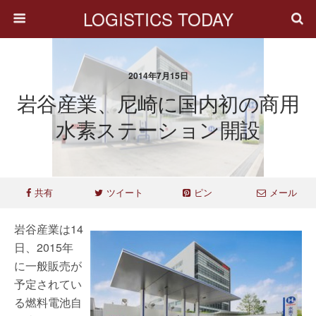
LOGISTICS TODAY
2014年7月15日
岩谷産業、尼崎に国内初の商用
水素ステーション開設
共有
ツイート
ピン
メール
岩谷産業は14
日、2015年
に一般販売が
予定されてい
る燃料電池自