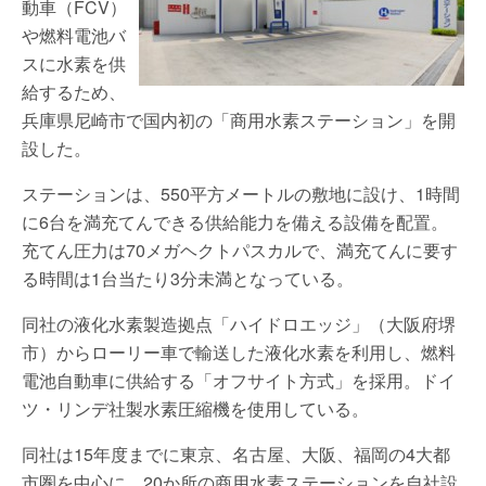
動車（FCV）
や燃料電池バ
スに水素を供
給するため、
兵庫県尼崎市で国内初の「商用水素ステーション」を開
設した。
ステーションは、550平方メートルの敷地に設け、1時間
に6台を満充てんできる供給能力を備える設備を配置。
充てん圧力は70メガヘクトパスカルで、満充てんに要す
る時間は1台当たり3分未満となっている。
同社の液化水素製造拠点「ハイドロエッジ」（大阪府堺
市）からローリー車で輸送した液化水素を利用し、燃料
電池自動車に供給する「オフサイト方式」を採用。ドイ
ツ・リンデ社製水素圧縮機を使用している。
同社は15年度までに東京、名古屋、大阪、福岡の4大都
市圏を中心に、20か所の商用水素ステーションを自社設