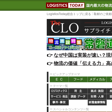
LOGISTIC
LogisticsToday総合トップに戻る
取材のご依頼
👉️
なぜ中国は実装が速い？現
👉️
物流の価値「伝える力」高
ピックアップテーマ
テーマ一覧
スペシャルコンテンツ一覧