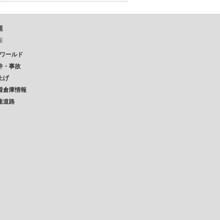
題
報
Pワールド
件・事故
上げ
着倉庫情報
速道路