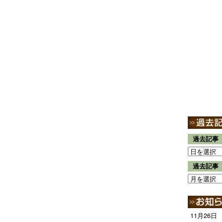
過去記事
過去記事
11月26日