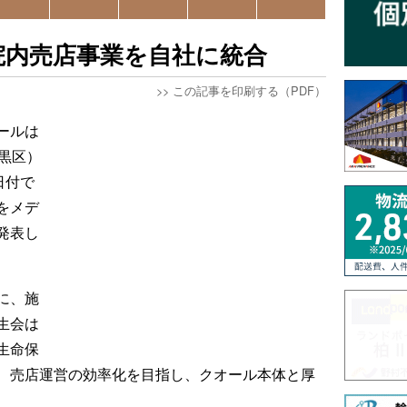
院内売店事業を自社に統合
>>
この記事を印刷する（PDF）
ールは
黒区）
日付で
をメデ
発表し
に、施
生会は
生命保
、売店運営の効率化を目指し、クオール本体と厚