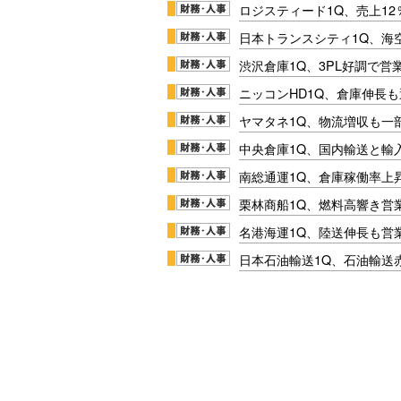
ロジスティード1Q、売上1
日本トランスシティ1Q、海
渋沢倉庫1Q、3PL好調で営
ニッコンHD1Q、倉庫伸長
ヤマタネ1Q、物流増収も一
中央倉庫1Q、国内輸送と輸
南総通運1Q、倉庫稼働率上
栗林商船1Q、燃料高響き営
名港海運1Q、陸送伸長も営業
日本石油輸送1Q、石油輸送