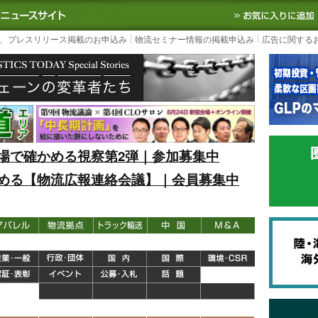
S TODAY｜国内最大の物流ニュースサイト
3PL, SCMなど国内外の最新の物流
、プレスリリース掲載のお申込み
物流セミナー情報の掲載申込み
広告に関する
場で確かめる視察第2弾｜参加募集中
める【物流広報連絡会議】｜会員募集中