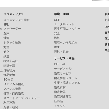
ロジスティクス
環境・CSR
話
ロジスティクス総合
CSR
短
モーダルシフト
3PL
D
フォワーダー
再生可能エネルギー
の
事
倉庫
安全
港湾
燃料
値
トラック輸送
環境への取り組み
新
海運
BCP
高
防災・災害
航空
鉄道
サービス・商品
物流子会社
ICT・IoT
静脈物流
サービス全般
災害物流
ンネ
物流サービス
食品物流
物流情報システム
EC物流
生産・流通システム
メディカル物流
物流資材
アパレル物流
物流機器
都市・館内物流
物流関連商品
スタートアップ･ベンチャー
新商品
利用運送
トラック
貿易・税関