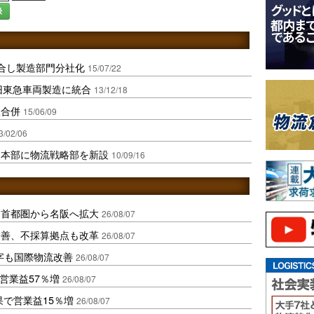
録
合し製造部門分社化
15/07/22
旧東急車両製造に統合
13/12/18
収合併
15/06/09
3/02/06
ス本部に物流戦略部を新設
10/09/16
、首都圏から名阪へ拡大
26/08/07
に改善、不採算拠点も改革
26/08/07
字も国際物流改善
26/08/07
営業益57％増
26/08/07
果で営業益15％増
26/08/07