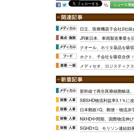
ニュース登
日立、医療機器子会社2社統
JR東日本、車両製造事業を
クオール、ホリタ薬品を吸
ホクト、子会社を吸収合併
1
メディセオ、ロジスティク
新幹線で再生医療細胞輸送
SBSHD物流利益率3.1％
日本郵政1Q、郵便・物流赤
NXHD中間期、国際物流伸び
SGHD1Q、モリソン連結効