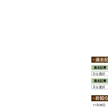
過去記事
過去記事
11月26日