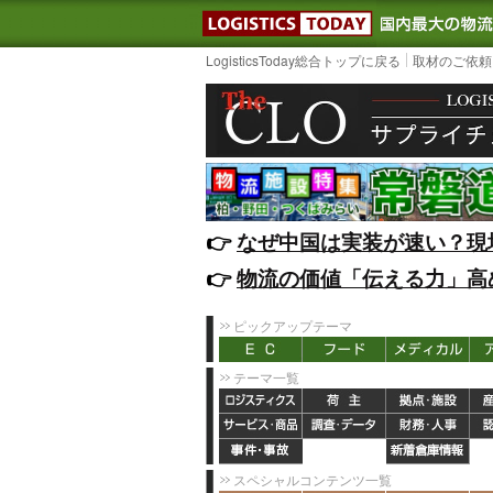
LOGISTIC
LogisticsToday総合トップに戻る
取材のご依頼
👉️
なぜ中国は実装が速い？現
👉️
物流の価値「伝える力」高
ピックアップテーマ
テーマ一覧
スペシャルコンテンツ一覧