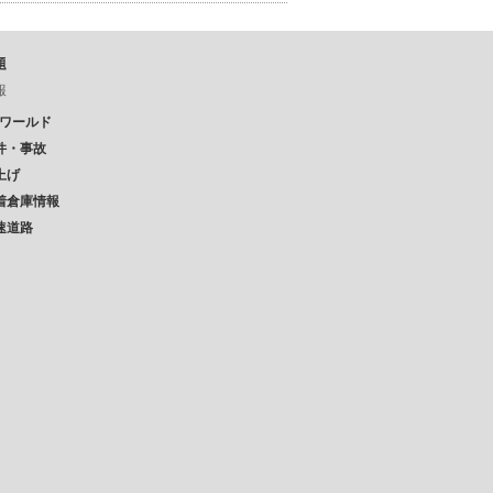
題
報
Pワールド
件・事故
上げ
着倉庫情報
速道路