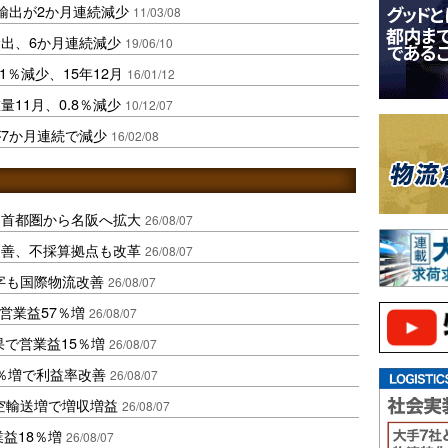
輸出が2か月連続減少
11/03/08
出、6か月連続減少
19/06/10
1％減少、15年12月
16/01/12
11月、0.8％減少
10/12/07
7か月連続で減少
16/02/08
、首都圏から名阪へ拡大
26/08/07
に改善、不採算拠点も改革
26/08/07
字も国際物流改善
26/08/07
営業益57％増
26/08/07
果で営業益15％増
26/08/07
2％増で利益率改善
26/08/07
空輸送増で増収増益
26/08/07
業益18％増
26/08/07