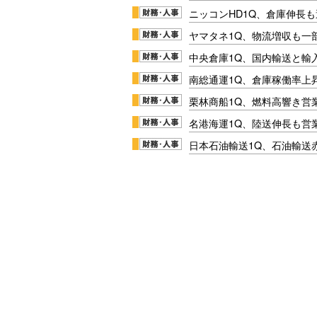
ニッコンHD1Q、倉庫伸長
ヤマタネ1Q、物流増収も一
中央倉庫1Q、国内輸送と輸
南総通運1Q、倉庫稼働率上
栗林商船1Q、燃料高響き営
名港海運1Q、陸送伸長も営業
日本石油輸送1Q、石油輸送