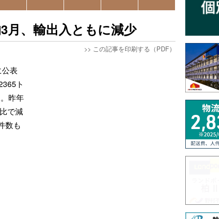
3月、輸出入ともに減少
>>
この記事を印刷する（PDF）
に公表
365ト
た。昨年
期比で減
件数も