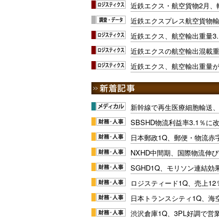
近鉄エクス・航空貨物2月、
近鉄エクスプレス航空貨物輸
近鉄エクス、航空輸出重量3.
近鉄エクスの航空輸出混載重量
近鉄エクス、航空輸出重量が
新幹線で再生医療細胞輸送
SBSHD物流利益率3.1％
日本郵政1Q、郵便・物流赤
NXHD中間期、国際物流伸び
SGHD1Q、モリソン連結効
ロジスティード1Q、売上1
日本トランスシティ1Q、海
渋沢倉庫1Q、3PL好調で営