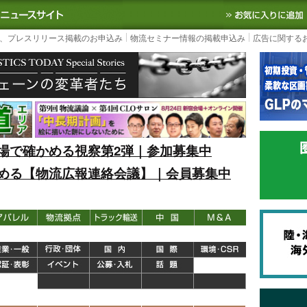
S TODAY｜国内最大の物流ニュースサイト
3PL, SCMなど国内外の最新の物流
、プレスリリース掲載のお申込み
物流セミナー情報の掲載申込み
広告に関する
場で確かめる視察第2弾｜参加募集中
める【物流広報連絡会議】｜会員募集中