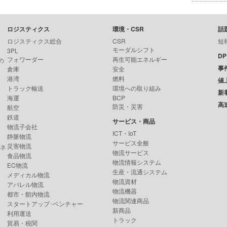
ロジスティクス
環境・CSR
話
ロジスティクス総合
CSR
短
モーダルシフト
3PL
D
フォワーダー
再生可能エネルギー
の
事
倉庫
安全
港湾
燃料
値
トラック輸送
環境への取り組み
新
海運
BCP
高
防災・災害
航空
鉄道
サービス・商品
物流子会社
ICT・IoT
静脈物流
サービス全般
災害物流
ンネ
物流サービス
食品物流
物流情報システム
EC物流
生産・流通システム
メディカル物流
物流資材
アパレル物流
物流機器
都市・館内物流
物流関連商品
スタートアップ･ベンチャー
新商品
利用運送
トラック
貿易・税関