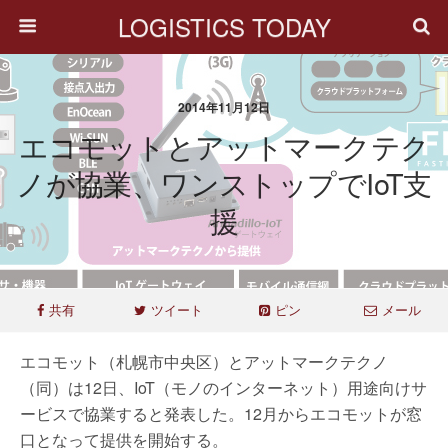
LOGISTICS TODAY
2014年11月12日
エコモットとアットマークテク
ノが協業、ワンストップでIoT支
援
共有
ツイート
ピン
メール
エコモット（札幌市中央区）とアットマークテクノ
（同）は12日、IoT（モノのインターネット）用途向けサ
ービスで協業すると発表した。12月からエコモットが窓
口となって提供を開始する。