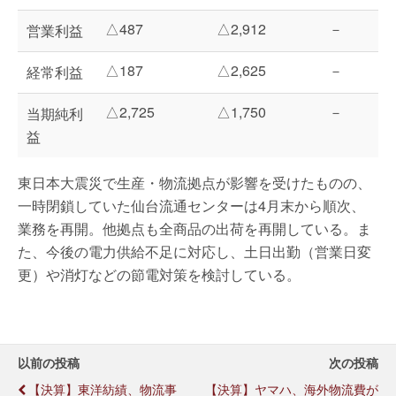
△487
△2,912
－
営業利益
△187
△2,625
－
経常利益
△2,725
△1,750
－
当期純利
益
東日本大震災で生産・物流拠点が影響を受けたものの、
一時閉鎖していた仙台流通センターは4月末から順次、
業務を再開。他拠点も全商品の出荷を再開している。ま
た、今後の電力供給不足に対応し、土日出勤（営業日変
更）や消灯などの節電対策を検討している。
以前の投稿
次の投稿
【決算】東洋紡績、物流事
【決算】ヤマハ、海外物流費が