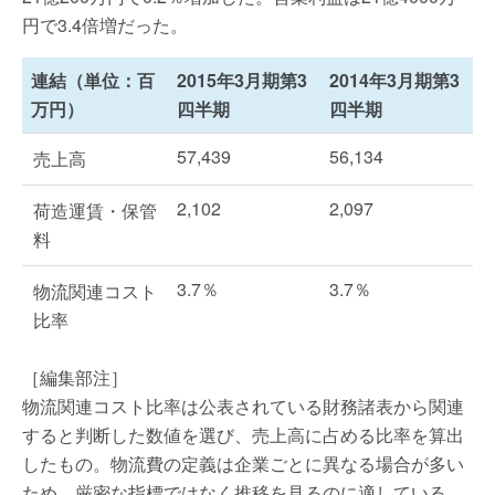
円で3.4倍増だった。
連結（単位：百
2015年3月期第3
2014年3月期第3
万円）
四半期
四半期
57,439
56,134
売上高
2,102
2,097
荷造運賃・保管
料
3.7％
3.7％
物流関連コスト
比率
［編集部注］
物流関連コスト比率は公表されている財務諸表から関連
すると判断した数値を選び、売上高に占める比率を算出
したもの。物流費の定義は企業ごとに異なる場合が多い
ため、厳密な指標ではなく推移を見るのに適している。