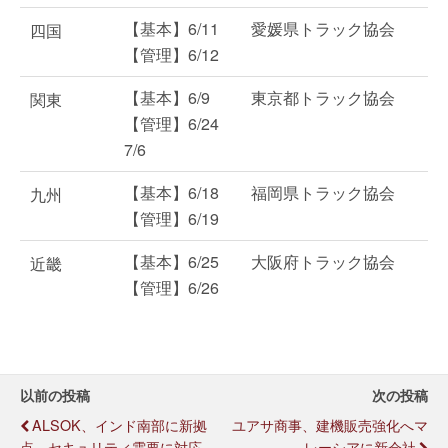
【基本】6/11
愛媛県トラック協会
四国
【管理】6/12
【基本】6/9
東京都トラック協会
関東
【管理】6/24
7/6
【基本】6/18
福岡県トラック協会
九州
【管理】6/19
【基本】6/25
大阪府トラック協会
近畿
【管理】6/26
以前の投稿
次の投稿
ALSOK、インド南部に新拠
ユアサ商事、建機販売強化へマ
点、セキュリティ需要に対応
レーシアに新会社