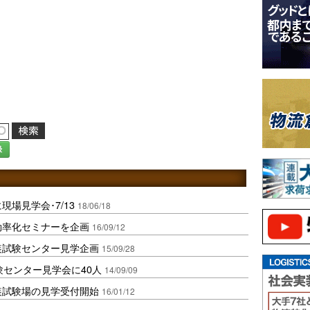
録
場見学会･7/13
18/06/18
効率化セミナーを企画
16/09/12
装試験センター見学企画
15/09/28
験センター見学会に40人
14/09/09
装試験場の見学受付開始
16/01/12