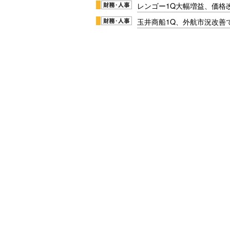
レンゴー1Q大幅増益、価格
玉井商船1Q、外航市況改善