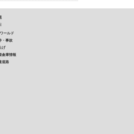
題
報
Pワールド
件・事故
上げ
着倉庫情報
速道路