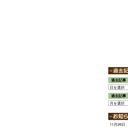
過去記事
過去記事
11月26日