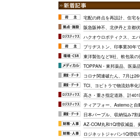
宅配の終点を再設計、住宅
阪急阪神不、北伊丹と京都
ハクオウロボティクス、エ
ブリヂストン、印事業30年
東洋製缶など9社、軟包装の
TOPPAN・東邦薬品、医薬
コロナ関連破たん、7月は26
TCI、ヨビトラで物流効率
高さ・重さ指定道路、計40
ティアフォー、Astemoと自
日本パープル、収納悩み7割
AZ-COM丸和1Q増収減益
ロジネットジャパン1Q増収