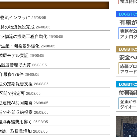
を物流インフラに
26/08/05
伏見の物流施設完成
26/08/05
バラ物流の搬送工程自動化
26/08/05
で生産・開発基盤強化
26/08/05
循環モデル実証
26/08/05
品温度管理で大賞
26/08/05
年最多176件
26/08/05
化法の定期報告支援
26/08/05
1区間で指定可
26/08/05
動運転AI共同開発
26/08/05
超で外部収納提案
26/08/05
、拠点再編費用響く
26/08/05
増益、取扱量増加
26/08/05