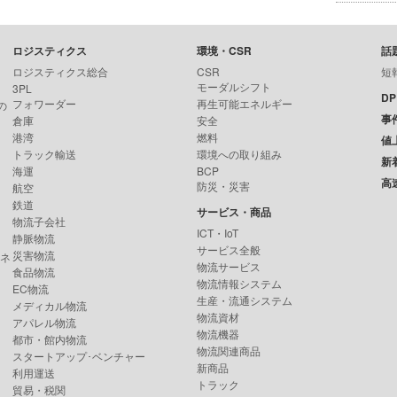
ロジスティクス
環境・CSR
話
ロジスティクス総合
CSR
短
モーダルシフト
3PL
D
フォワーダー
再生可能エネルギー
の
事
倉庫
安全
港湾
燃料
値
トラック輸送
環境への取り組み
新
海運
BCP
高
防災・災害
航空
鉄道
サービス・商品
物流子会社
ICT・IoT
静脈物流
サービス全般
災害物流
ンネ
物流サービス
食品物流
物流情報システム
EC物流
生産・流通システム
メディカル物流
物流資材
アパレル物流
物流機器
都市・館内物流
物流関連商品
スタートアップ･ベンチャー
新商品
利用運送
トラック
貿易・税関