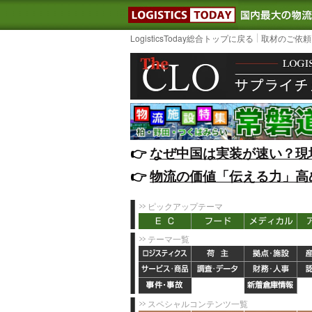
LOGISTIC
LogisticsToday総合トップに戻る
取材のご依頼
👉️
なぜ中国は実装が速い？現
👉️
物流の価値「伝える力」高
ピックアップテーマ
テーマ一覧
スペシャルコンテンツ一覧