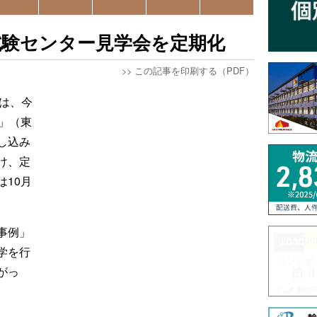
試験センター見学会を定期化
>>
この記事を印刷する（PDF）
スは、今
」（東
し込み
け、定
10月
事例」
学を行
がっ