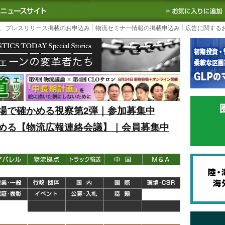
S TODAY｜国内最大の物流ニュースサイト
3PL, SCMなど国内外の最新の物流
、プレスリリース掲載のお申込み
物流セミナー情報の掲載申込み
広告に関する
場で確かめる視察第2弾｜参加募集中
める【物流広報連絡会議】｜会員募集中