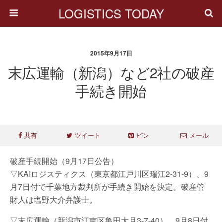
LOGISTICS TODAY
2015年9月17日
末広運輸（新潟）など2社の破産
手続き開始
共有
ツイート
ピン
メール
破産手続開始（9月17日公告）
▽KAIロジスティクス（東京都江戸川区瑞江2-31-9）、9
月7日付で千葉地方裁判所が手続き開始を決定。破産管
財人は塩野大介弁護士。
▽末広運輸（新潟市江南区亀田大月3-7-40）、9月8日付