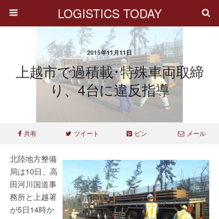
LOGISTICS TODAY
2015年11月11日
上越市で過積載･特殊車両取締
り、4台に違反指導
共有
ツイート
ピン
メール
北陸地方整備
局は10日、高
田河川国道事
務所と上越署
が5日14時か