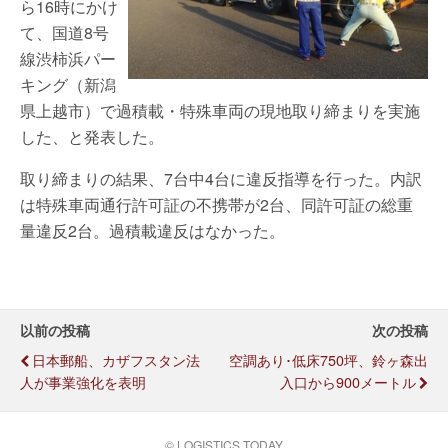
ら16時にかけ
て、国道8号
線渋柿浜パー
キング（新潟
県上越市）で過積載・特殊車両の現地取り締まりを実施
した、と発表した。
取り締まりの結果、7台中4台に違反指導を行った。内訳
は特殊車両通行許可証の不携帯が2台、同許可証の総重
量違反2台。過積載違反はなかった。
以前の投稿
次の投稿
日本郵船、カザフスタン法
空調あり･低床750坪、鈴ヶ森出
人が事業強化を表明
入口から900メートル
© LOGISTICS TODAY