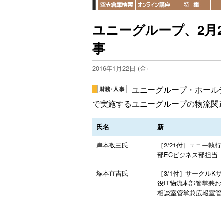
ユニーグループ、2月
事
2016年1月22日 (金)
ユニーグループ・ホールデ
で実施するユニーグループの物流関
氏名
新
岸本敬三氏
［2/21付］ユニー執
部ECビジネス部担当
塚本直吉氏
［3/1付］サークルK
役IT物流本部管掌兼
相談室管掌兼広報室