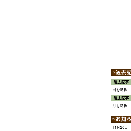
過去記事
過去記事
11月26日