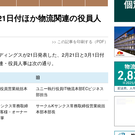
21日付ほか物流関連の役員人
>>
この記事を印刷する（PDF）
ィングスが21日発表した、2月21日と3月1日付
連・役員人事は次の通り。
旧
行役員営業統括本
ユニー執行役員IT物流本部ECビジネス
部担当
サンクス常務取締
サークルKサンクス常務取締役営業統括
お客様・オーナー
本部本部長
管掌