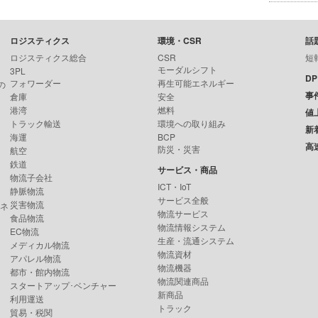
ロジスティクス
環境・CSR
話
ロジスティクス総合
CSR
短
モーダルシフト
3PL
D
フォワーダー
再生可能エネルギー
の
事
倉庫
安全
港湾
燃料
値
トラック輸送
環境への取り組み
新
海運
BCP
高
防災・災害
航空
鉄道
サービス・商品
物流子会社
ICT・IoT
静脈物流
サービス全般
災害物流
ンネ
物流サービス
食品物流
物流情報システム
EC物流
生産・流通システム
メディカル物流
物流資材
アパレル物流
物流機器
都市・館内物流
物流関連商品
スタートアップ･ベンチャー
新商品
利用運送
トラック
貿易・税関