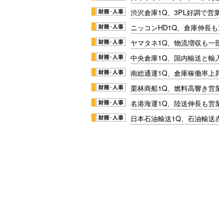
渋沢倉庫1Q、3PL好調で営
ニッコンHD1Q、倉庫伸長
ヤマタネ1Q、物流増収も一
中央倉庫1Q、国内輸送と輸
南総通運1Q、倉庫稼働率上
栗林商船1Q、燃料高響き営
名港海運1Q、陸送伸長も営業
日本石油輸送1Q、石油輸送