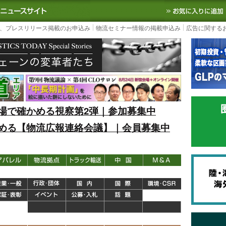
S TODAY｜国内最大の物流ニュースサイト
3PL, SCMなど国内外の最新の物流
、プレスリリース掲載のお申込み
物流セミナー情報の掲載申込み
広告に関する
場で確かめる視察第2弾｜参加募集中
める【物流広報連絡会議】｜会員募集中