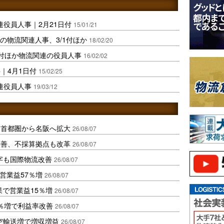
連役員人事｜2月21日付
15/01/21
の物流関連人事、3/1付ほか
18/02/20
付ほか物流関連の役員人事
16/02/02
｜4月1日付
15/02/25
連役員人事
19/03/12
、首都圏から名阪へ拡大
26/08/07
に改善、不採算拠点も改革
26/08/07
字も国際物流改善
26/08/07
営業益57％増
26/08/07
果で営業益15％増
26/08/07
2％増で利益率改善
26/08/07
空輸送増で増収増益
26/08/07