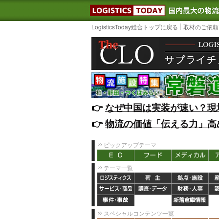
LOGISTIC
LogisticsToday総合トップに戻る
取材のご依頼
👉️
なぜ中国は実装が速い？現
👉️
物流の価値「伝える力」高
ピックアップテーマ
テーマ一覧
スペシャルコンテンツ一覧