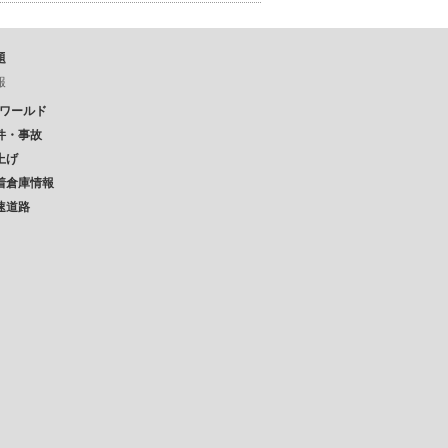
題
報
Pワールド
件・事故
上げ
着倉庫情報
速道路