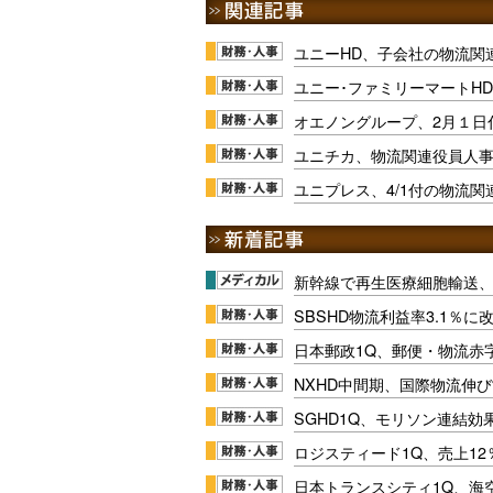
ユニーHD、子会社の物流関
ユニー･ファミリーマートHD
オエノングループ、2月１日
ユニチカ、物流関連役員人事
ユニプレス、4/1付の物流関
新幹線で再生医療細胞輸送
SBSHD物流利益率3.1％
日本郵政1Q、郵便・物流赤
NXHD中間期、国際物流伸び
SGHD1Q、モリソン連結効
ロジスティード1Q、売上1
日本トランスシティ1Q、海