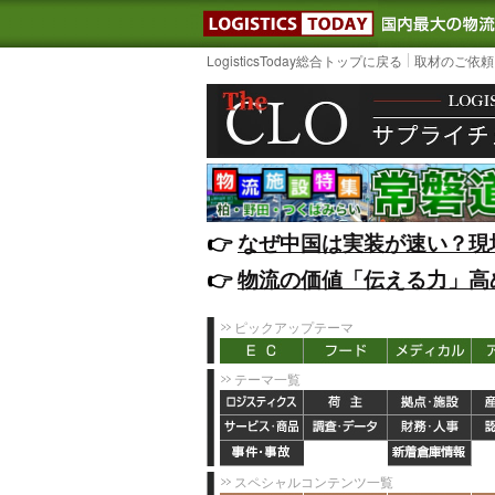
LOGISTIC
LogisticsToday総合トップに戻る
取材のご依頼
👉️
なぜ中国は実装が速い？現
👉️
物流の価値「伝える力」高
ピックアップテーマ
テーマ一覧
スペシャルコンテンツ一覧