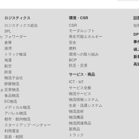
ロジスティクス
環境・CSR
話
ロジスティクス総合
CSR
短
モーダルシフト
3PL
D
フォワーダー
再生可能エネルギー
の
事
倉庫
安全
港湾
燃料
値
トラック輸送
環境への取り組み
新
海運
BCP
高
防災・災害
航空
鉄道
サービス・商品
物流子会社
ICT・IoT
静脈物流
サービス全般
災害物流
ンネ
物流サービス
食品物流
物流情報システム
EC物流
生産・流通システム
メディカル物流
物流資材
アパレル物流
物流機器
都市・館内物流
物流関連商品
スタートアップ･ベンチャー
新商品
利用運送
トラック
貿易・税関