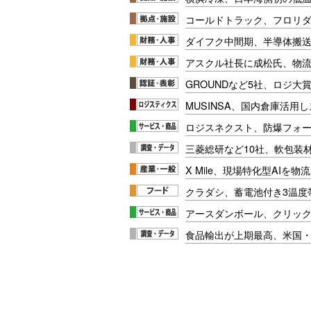
コールドトラック、フロリ
ダイフク中間期、半導体搬
アスクル社長に成松氏、物
GROUNDなど5社、ロジ大
MUSINSA、国内倉庫活用
ロジスネクスト、防爆フォ
三菱総研など10社、軟包装
X Mile、現場特化型AIを
クラダシ、蓄電池付き3温度
アースダンボール、クリッ
食品輸出が上期最高、米国