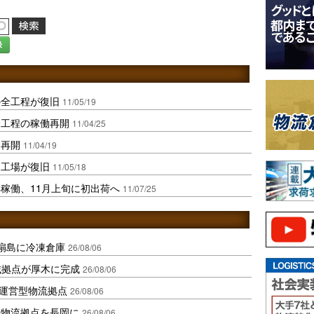
録
の全工程が復旧
11/05/19
全工程の稼働再開
11/04/25
働再開
11/04/19
台工場が復旧
11/05/18
稼働、11月上旬に初出荷へ
11/07/25
扇島に冷凍倉庫
26/08/06
域拠点が厚木に完成
26/08/06
運営型物流拠点
26/08/06
温物流拠点を長岡に
26/08/06