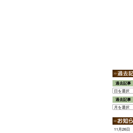
過去記事
過去記事
11月26日