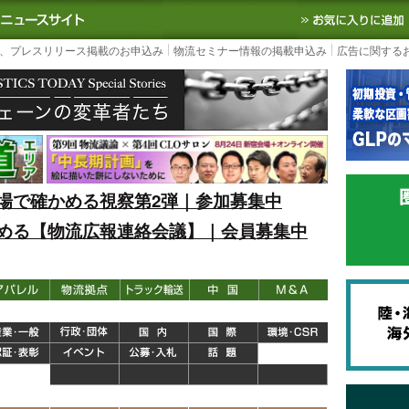
S TODAY｜国内最大の物流ニュースサイト
3PL, SCMなど国内外の最新の物流
、プレスリリース掲載のお申込み
物流セミナー情報の掲載申込み
広告に関する
場で確かめる視察第2弾｜参加募集中
める【物流広報連絡会議】｜会員募集中