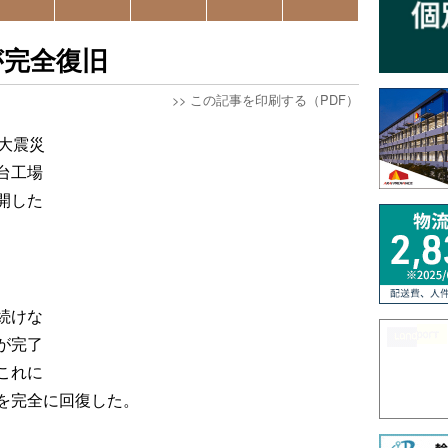
が完全復旧
>>
この記事を印刷する（PDF）
大震災
台工場
開した
続けな
が完了
これに
を完全に回復した。