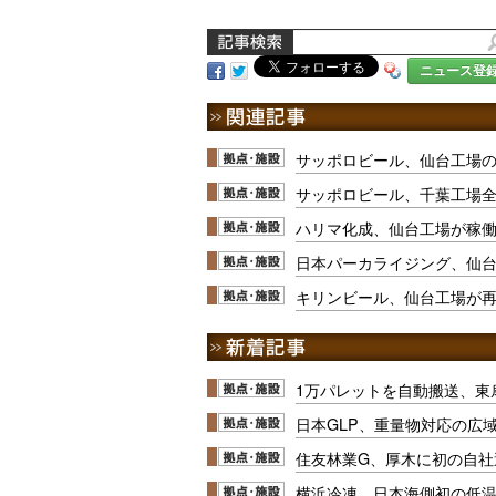
ニュース登
サッポロビール、仙台工場
サッポロビール、千葉工場
ハリマ化成、仙台工場が稼
日本パーカライジング、仙
キリンビール、仙台工場が再
1万パレットを自動搬送、東
日本GLP、重量物対応の広
住友林業G、厚木に初の自社
横浜冷凍、日本海側初の低