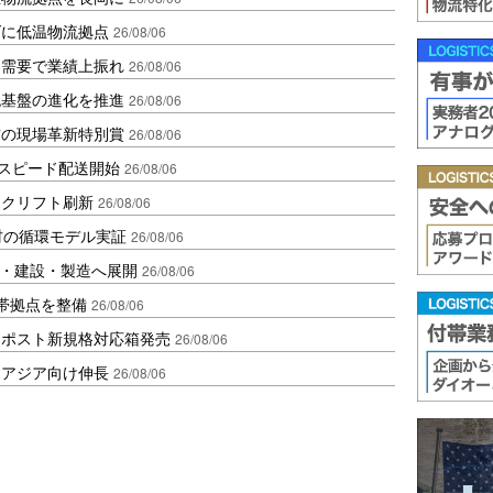
ダに低温物流拠点
26/08/06
送需要で業績上振れ
26/08/06
流基盤の進化を推進
26/08/06
賞の現場革新特別賞
26/08/06
しスピード配送開始
26/08/06
ークリフト刷新
26/08/06
材の循環モデル実証
26/08/06
物流・建設・製造へ展開
26/08/06
帯拠点を整備
26/08/06
クポスト新規格対応箱発売
26/08/06
・アジア向け伸長
26/08/06