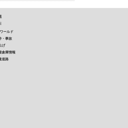
題
報
Pワールド
件・事故
上げ
着倉庫情報
速道路