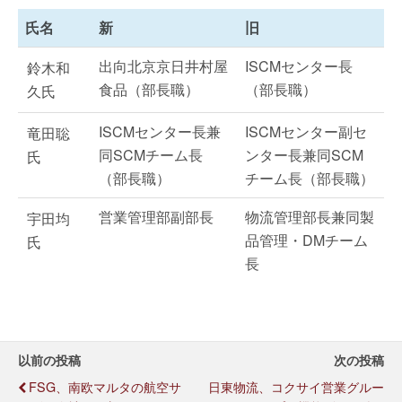
氏名
新
旧
出向北京京日井村屋
ISCMセンター長
鈴木和
食品（部長職）
（部長職）
久氏
ISCMセンター長兼
ISCMセンター副セ
竜田聡
同SCMチーム長
ンター長兼同SCM
氏
（部長職）
チーム長（部長職）
営業管理部副部長
物流管理部長兼同製
宇田均
品管理・DMチーム
氏
長
以前の投稿
次の投稿
FSG、南欧マルタの航空サ
日東物流、コクサイ営業グルー