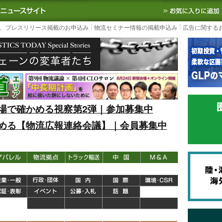
S TODAY｜国内最大の物流ニュースサイト
3PL, SCMなど国内外の最新の物流
、プレスリリース掲載のお申込み
物流セミナー情報の掲載申込み
広告に関する
場で確かめる視察第2弾｜参加募集中
める【物流広報連絡会議】｜会員募集中