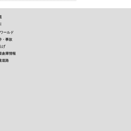
題
報
Pワールド
件・事故
上げ
着倉庫情報
速道路