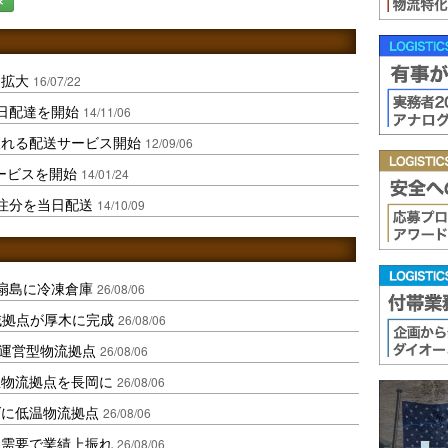
を拡大
16/07/22
日配達を開始
14/11/06
取れる配送サービス開始
12/09/06
ービスを開始
14/01/24
注分を当日配送
14/10/09
扇島に冷凍倉庫
26/08/06
域拠点が厚木に完成
26/08/06
運営型物流拠点
26/08/06
温物流拠点を長岡に
26/08/06
ダに低温物流拠点
26/08/06
送需要で業績上振れ
26/08/06