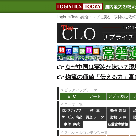
LOGISTIC
LogisticsToday総合トップに戻る
取材のご依頼
👉️
なぜ中国は実装が速い？現
👉️
物流の価値「伝える力」高
ピックアップテーマ
テーマ一覧
スペシャルコンテンツ一覧