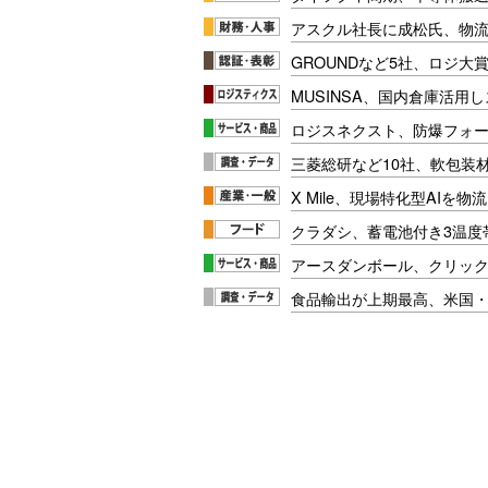
アスクル社長に成松氏、物
GROUNDなど5社、ロジ大
MUSINSA、国内倉庫活用
ロジスネクスト、防爆フォ
三菱総研など10社、軟包装
X Mile、現場特化型AIを
クラダシ、蓄電池付き3温度
アースダンボール、クリッ
食品輸出が上期最高、米国