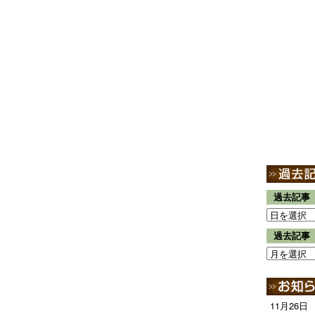
過去記事
過去記事
11月26日