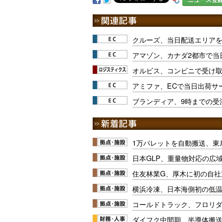
クルーズ、当日配送エリア
アマゾン、カナダ2都市で当
オルビス、コンビニで受け
アミファ、ECで当日出荷サ
ブランディア、9時までの受
1万パレットを自動搬送、東
日本GLP、重量物対応の広
住友林業G、厚木に初の自社
横浜冷凍、日本海側初の低
コールドトラック、フロリ
ダイフク中間期、半導体搬