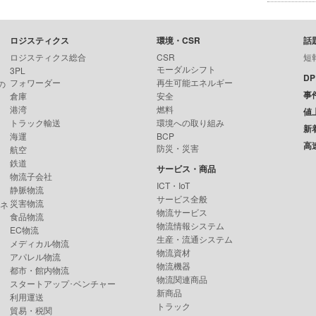
ロジスティクス
環境・CSR
話
ロジスティクス総合
CSR
短
モーダルシフト
3PL
D
フォワーダー
再生可能エネルギー
の
事
倉庫
安全
港湾
燃料
値
トラック輸送
環境への取り組み
新
海運
BCP
高
防災・災害
航空
鉄道
サービス・商品
物流子会社
ICT・IoT
静脈物流
サービス全般
災害物流
ンネ
物流サービス
食品物流
物流情報システム
EC物流
生産・流通システム
メディカル物流
物流資材
アパレル物流
物流機器
都市・館内物流
物流関連商品
スタートアップ･ベンチャー
新商品
利用運送
トラック
貿易・税関