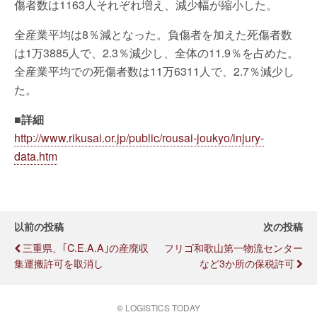
傷者数は1163人それぞれ増え、減少幅が縮小した。
全産業平均は8％減となった。負傷者を加えた死傷者数
は1万3885人で、2.3％減少し、全体の11.9％を占めた。
全産業平均での死傷者数は11万6311人で、2.7％減少し
た。
■詳細
http://www.rikusai.or.jp/public/rousai-joukyo/injury-
data.htm
以前の投稿
次の投稿
三重県、｢C.E.A.A｣の産廃収
フリゴ和歌山第一物流センター
集運搬許可を取消し
など3か所の保税許可
© LOGISTICS TODAY