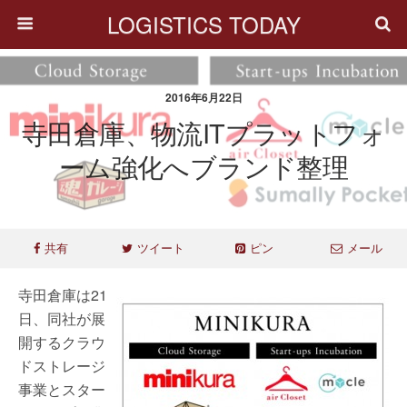
LOGISTICS TODAY
2016年6月22日
寺田倉庫、物流ITプラットフォ
ーム強化へブランド整理
共有
ツイート
ピン
メール
寺田倉庫は21
日、同社が展
開するクラウ
ドストレージ
事業とスター