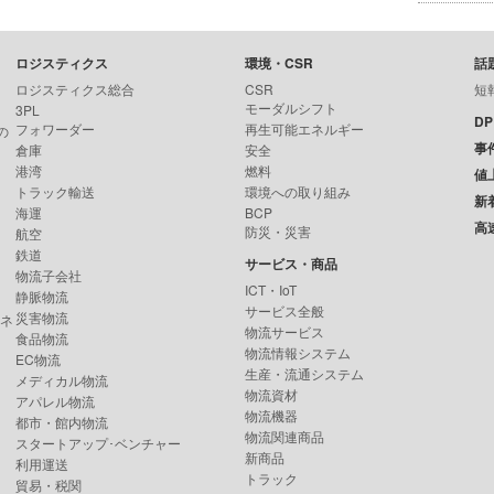
ロジスティクス
環境・CSR
話
ロジスティクス総合
CSR
短
モーダルシフト
3PL
D
フォワーダー
再生可能エネルギー
の
事
倉庫
安全
港湾
燃料
値
トラック輸送
環境への取り組み
新
海運
BCP
高
防災・災害
航空
鉄道
サービス・商品
物流子会社
ICT・IoT
静脈物流
サービス全般
災害物流
ンネ
物流サービス
食品物流
物流情報システム
EC物流
生産・流通システム
メディカル物流
物流資材
アパレル物流
物流機器
都市・館内物流
物流関連商品
スタートアップ･ベンチャー
新商品
利用運送
トラック
貿易・税関