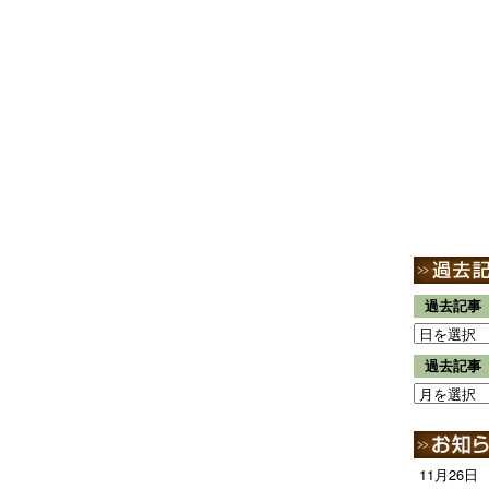
過去記事
過去記事
11月26日