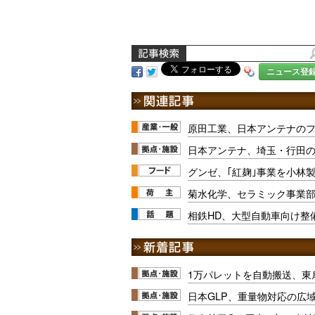
ニュース登
原田工業、日本アンテナの
日本アンテナ、埼玉・行田
グンゼ、｢紅麹｣事業を小林
菊水化学、セラミック事業
相鉄HD、大型自動車向け整
1万パレットを自動搬送、東
日本GLP、重量物対応の広