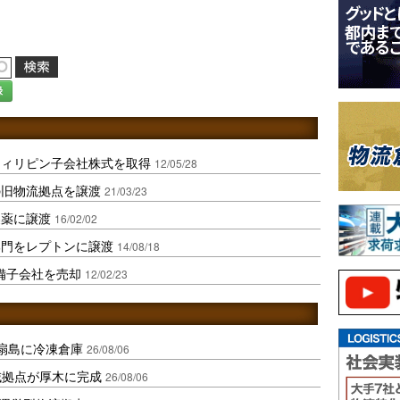
録
フィリピン子会社株式を取得
12/05/28
の旧物流拠点を譲渡
21/03/23
製薬に譲渡
16/02/02
部門をレプトンに譲渡
14/08/18
備子会社を売却
12/02/23
扇島に冷凍倉庫
26/08/06
域拠点が厚木に完成
26/08/06