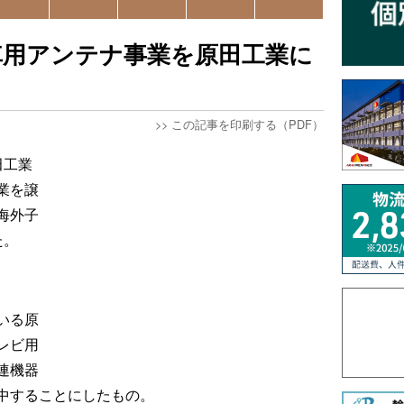
車用アンテナ事業を原田工業に
>>
この記事を印刷する（PDF）
田工業
業を譲
海外子
た。
いる原
レビ用
連機器
中することにしたもの。