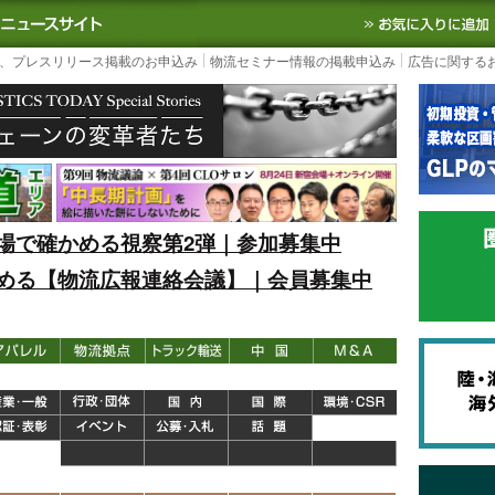
S TODAY｜国内最大の物流ニュースサイト
3PL, SCMなど国内外の最新の物流
、プレスリリース掲載のお申込み
物流セミナー情報の掲載申込み
広告に関する
場で確かめる視察第2弾｜参加募集中
める【物流広報連絡会議】｜会員募集中