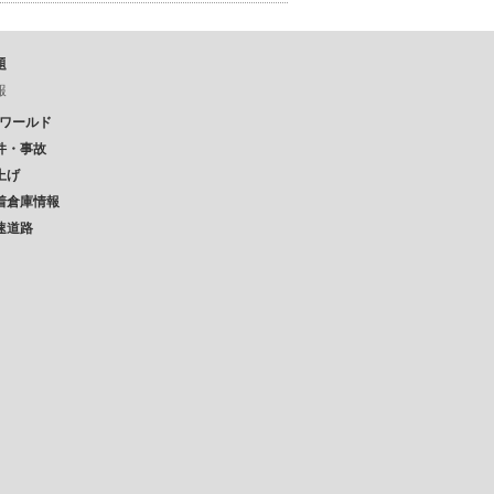
題
報
Pワールド
件・事故
上げ
着倉庫情報
速道路