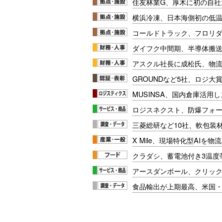
住友林業G、厚木に初の自社
横浜冷凍、日本海側初の低
コールドトラック、フロリ
ダイフク中間期、半導体搬
アスクル社長に成松氏、物
GROUNDなど5社、ロジ大
MUSINSA、国内倉庫活用
ロジスネクスト、防爆フォ
三菱総研など10社、軟包装
X Mile、現場特化型AIを
クラダシ、蓄電池付き3温度
アースダンボール、クリッ
食品輸出が上期最高、米国