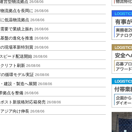
運営型物流拠点
26/08/06
温物流拠点を長岡に
26/08/06
ダに低温物流拠点
26/08/06
送需要で業績上振れ
26/08/06
流基盤の進化を推進
26/08/06
賞の現場革新特別賞
26/08/06
しスピード配送開始
26/08/06
ークリフト刷新
26/08/06
材の循環モデル実証
26/08/06
物流・建設・製造へ展開
26/08/06
帯拠点を整備
26/08/06
クポスト新規格対応箱発売
26/08/06
・アジア向け伸長
26/08/06