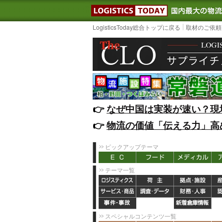
LOGISTIC
LogisticsToday総合トップに戻る
取材のご依頼
👉️
なぜ中国は実装が速い？現
👉️
物流の価値「伝える力」高
ピックアップテーマ
テーマ一覧
スペシャルコンテンツ一覧