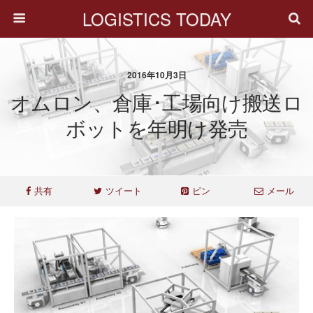
LOGISTICS TODAY
2016年10月3日
オムロン、倉庫･工場向け搬送ロ
ボットを年明け発売
共有
ツイート
ピン
メール