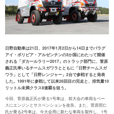
日野自動車は21日、2017年1月2日から14日までパラグ
アイ・ボリビア・アルゼンチンの3か国にわたって開催
される「ダカールラリー2017」のトラック部門に、菅原
義正氏率いるチームスガワラとともに「日野チームスガ
ワラ」として「日野レンジャー」2台で参戦すると発表
した。1991年に参戦して以来26回目の完走と、排気量10
リットル未満クラス8連覇を狙う。
今回、菅原義正氏が乗る1号車は、前大会の車両をベー
スにエンジンとサスペンションを改良。また、菅原照仁
氏が乗る2号車は、今大会用に新たな車両を製作し、1号