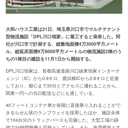
大和ハウス工業は21日、埼玉県川口市でマルチテナント
型物流施設「DPL川口領家」に着工すると発表した。同
社が川口市で計画する、総敷地面積4万3000平方メート
ル、総延床面積9万8000平方メートルの物流施設2棟のう
ちの1棟目の建設を11月1日から開始する。
DPL川口領家は、首都高速道路川口線東領家インターチ
ェンジ（IC）から0.9キロ、鹿浜橋ICから2.8キロと近接
しており、都心まで30分とアクセスに優れることから、
関東一円への当日配送などにも適している。
40フィートコンテナ車が各階に直接乗り入れることがで
きるらせん状のランプウェイを採用したほか、施設全体
で104台分のトラックバースも完備した。大型工場の跡
地で24時間稼働も可能としている。また、免震構造とす