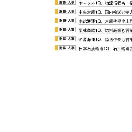
ヤマタネ1Q、物流増収も一
中央倉庫1Q、国内輸送と輸
南総通運1Q、倉庫稼働率上
栗林商船1Q、燃料高響き営
名港海運1Q、陸送伸長も営業
日本石油輸送1Q、石油輸送