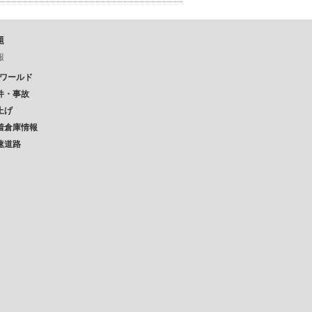
題
報
Pワールド
件・事故
上げ
着倉庫情報
速道路