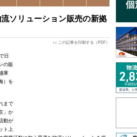
物流ソリューション販売の新拠
>>
この記事を印刷する（PDF）
で日
ンの販
越庫
海）を
れまで
京」か
活動が
ット上