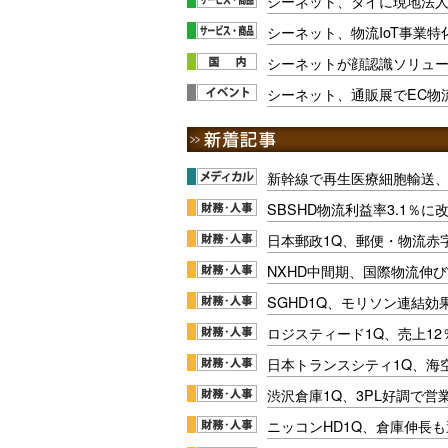
シーネット、タイに現地法
シーネット、物流IoT事業特
シーネットが顔認識ソリュー
シーネット、通販展でEC物
新幹線で再生医療細胞輸送
SBSHD物流利益率3.1％
日本郵政1Q、郵便・物流赤
NXHD中間期、国際物流伸び
SGHD1Q、モリソン連結効
ロジスティード1Q、売上1
日本トランスシティ1Q、海
渋沢倉庫1Q、3PL好調で営
ニッコンHD1Q、倉庫伸長