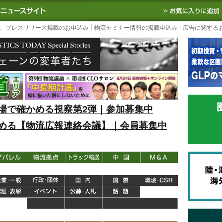
S TODAY｜国内最大の物流ニュースサイト
3PL, SCMなど国内外の最新の物流
、プレスリリース掲載のお申込み
物流セミナー情報の掲載申込み
広告に関する
場で確かめる視察第2弾｜参加募集中
める【物流広報連絡会議】｜会員募集中