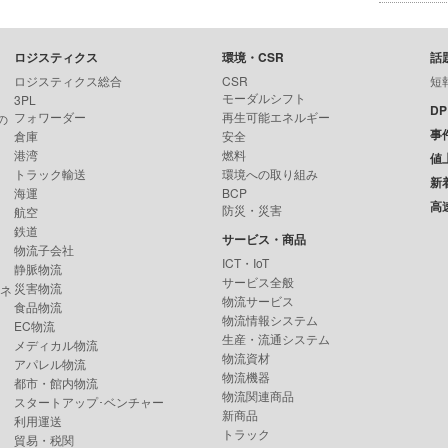
ロジスティクス
環境・CSR
話
ロジスティクス総合
CSR
短
モーダルシフト
3PL
D
フォワーダー
再生可能エネルギー
の
事
倉庫
安全
港湾
燃料
値
トラック輸送
環境への取り組み
新
海運
BCP
高
防災・災害
航空
鉄道
サービス・商品
物流子会社
ICT・IoT
静脈物流
サービス全般
災害物流
ンネ
物流サービス
食品物流
物流情報システム
EC物流
生産・流通システム
メディカル物流
物流資材
アパレル物流
物流機器
都市・館内物流
物流関連商品
スタートアップ･ベンチャー
新商品
利用運送
トラック
貿易・税関