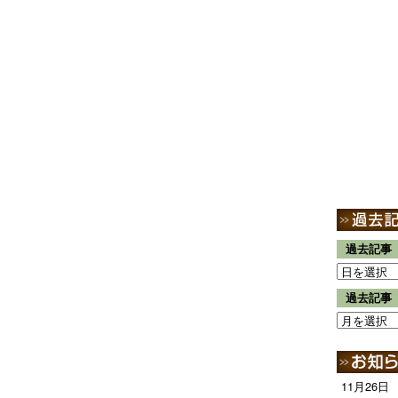
過去記事
過去記事
11月26日