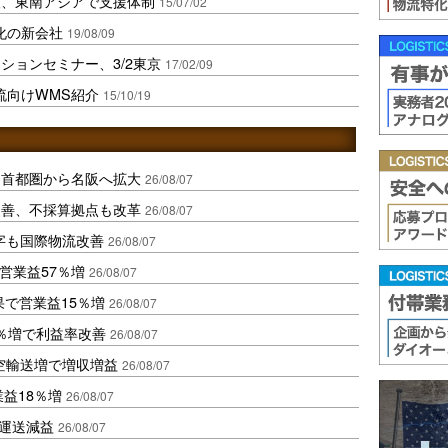
人、東南アジアで支援体制
15/07/02
化の新会社
19/08/09
ションセミナー、3/2東京
17/02/09
流向けWMS紹介
15/10/19
、首都圏から名阪へ拡大
26/08/07
に改善、不採算拠点も改革
26/08/07
字も国際物流改善
26/08/07
営業益57％増
26/08/07
果で営業益15％増
26/08/07
2％増で利益率改善
26/08/07
空輸送増で増収増益
26/08/07
業益18％増
26/08/07
も運送減益
26/08/07