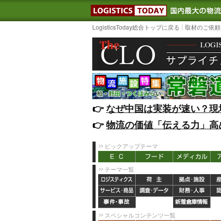
LOGISTIC
LogisticsToday総合トップに戻る
取材のご依頼
👉️
なぜ中国は実装が速い？現
👉️
物流の価値「伝える力」高
ピックアップテーマ
テーマ一覧
スペシャルコンテンツ一覧