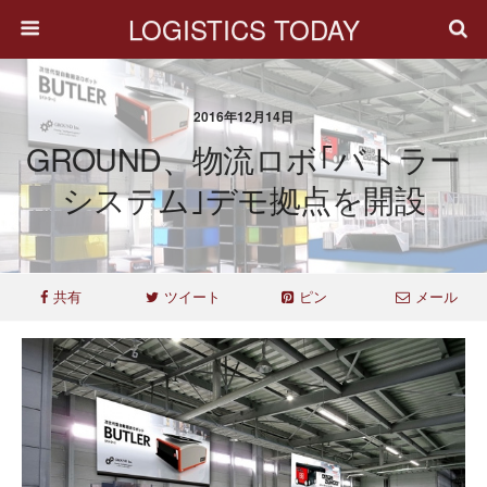
LOGISTICS TODAY
2016年12月14日
GROUND、物流ロボ｢バトラー
システム｣デモ拠点を開設
共有
ツイート
ピン
メール