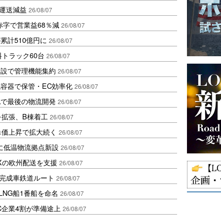
も運送減益
26/08/07
赤字で営業益68％減
26/08/07
累計510億円に
26/08/07
トラック60台
26/08/07
新設で管理機能集約
26/08/07
容器で保管・EC効率化
26/08/07
地で最後の物流開発
26/08/07
を拡張、B棟着工
26/08/07
、単価上昇で拡大続く
26/08/07
に低温物流拠点新設
26/08/07
Xの欧州配送を支援
26/08/07
に完成車鉄道ルート
26/08/07
LNG船1番船を命名
26/08/07
C企業4割が準備途上
26/08/07