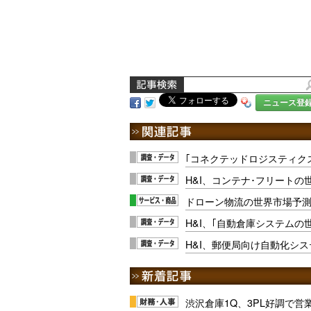
ニュース登
｢コネクテッドロジスティク
H&I、コンテナ･フリート
ドローン物流の世界市場予
H&I、｢自動倉庫システムの
H&I、郵便局向け自動化シ
渋沢倉庫1Q、3PL好調で営