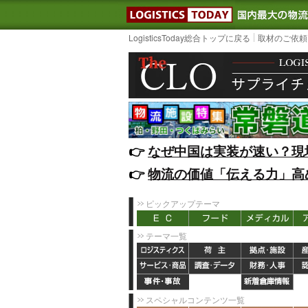
LOGISTIC
LogisticsToday総合トップに戻る
取材のご依頼
👉️
なぜ中国は実装が速い？現
👉️
物流の価値「伝える力」高
ピックアップテーマ
テーマ一覧
スペシャルコンテンツ一覧