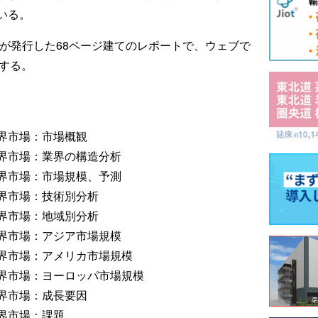
いる。
オが発行した68ページ建てのレポートで、ウェブで
品する。
界市場：市場概観
界市場：業界の構造分析
界市場：市場規模、予測
界市場：技術別分析
界市場：地域別分析
界市場：アジア市場規模
界市場：アメリカ市場規模
界市場：ヨーロッパ市場規模
界市場：成長要因
界市場：課題