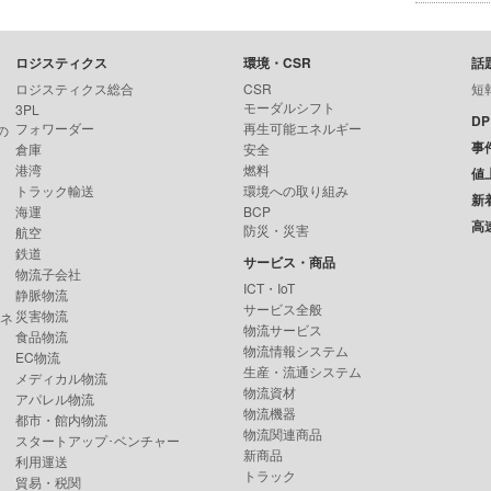
ロジスティクス
環境・CSR
話
ロジスティクス総合
CSR
短
モーダルシフト
3PL
D
フォワーダー
再生可能エネルギー
の
事
倉庫
安全
港湾
燃料
値
トラック輸送
環境への取り組み
新
海運
BCP
高
防災・災害
航空
鉄道
サービス・商品
物流子会社
ICT・IoT
静脈物流
サービス全般
災害物流
ンネ
物流サービス
食品物流
物流情報システム
EC物流
生産・流通システム
メディカル物流
物流資材
アパレル物流
物流機器
都市・館内物流
物流関連商品
スタートアップ･ベンチャー
新商品
利用運送
トラック
貿易・税関