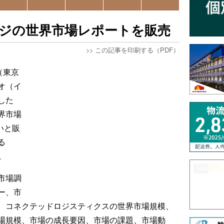
ロジの世界市場レポートを販売
>>
この記事を印刷する（PDF）
（東京
オ（イ
した
界市場
扱いと販
る
う。
市場調
ー、市
、コネクテッドロジスティクスの世界市場規模、
場規模、市場の成長要因、市場の課題、市場動