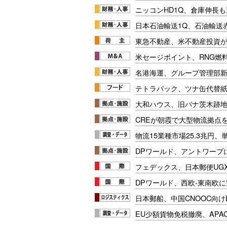
ニッコンHD1Q、倉庫伸長
日本石油輸送1Q、石油輸送
東急不動産、米不動産投資が
米セージポイント、RNG燃料
名港海運、グループ管理部
テトラパック、ツナ缶代替紙
大和ハウス、旧パナ茨木跡
CREが朝霞で大型物流拠点
物流15業種市場25.3兆円
DPワールド、アントワープ
フェデックス、日本郵便UG
DPワールド、西欧-東南欧
日本郵船、中国CNOOC向け
EU少額貨物免税撤廃、APA