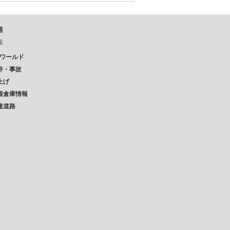
題
報
Pワールド
件・事故
上げ
着倉庫情報
速道路