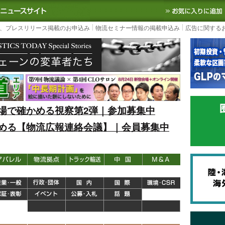
S TODAY｜国内最大の物流ニュースサイト
3PL, SCMなど国内外の最新の物流
、プレスリリース掲載のお申込み
物流セミナー情報の掲載申込み
広告に関する
場で確かめる視察第2弾｜参加募集中
める【物流広報連絡会議】｜会員募集中