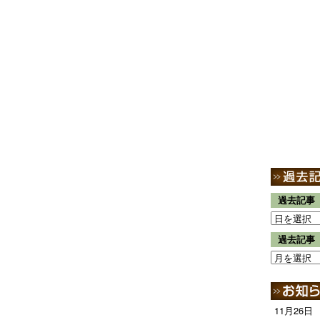
過去記事
過去記事
11月26日