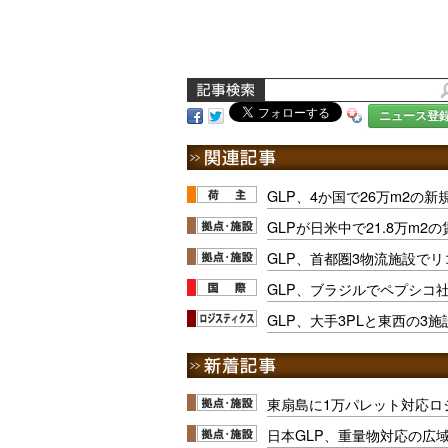
ニュース登
GLP、4か国で26万m2の新
GLPが日米中で21.8万m
GLP、首都圏3物流施設でリ
GLP、ブラジルでペプシコ社
GLP、大手3PLと東西の3
東扇島に1万パレット対応ロ
日本GLP、重量物対応の広