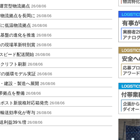
運営型物流拠点
26/08/06
温物流拠点を長岡に
26/08/06
ダに低温物流拠点
26/08/06
流基盤の進化を推進
26/08/06
賞の現場革新特別賞
26/08/06
しスピード配送開始
26/08/06
ークリフト刷新
26/08/06
材の循環モデル実証
26/08/06
物流・建設・製造へ展開
26/08/06
帯拠点を整備
26/08/06
クポスト新規格対応箱発売
26/08/06
と輸送効率化が寄与
26/08/06
送利益39％増
26/08/06