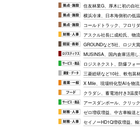
住友林業G、厚木に初の自社
横浜冷凍、日本海側初の低
コールドトラック、フロリ
アスクル社長に成松氏、物
GROUNDなど5社、ロジ大
MUSINSA、国内倉庫活用
ロジスネクスト、防爆フォ
三菱総研など10社、軟包装
X Mile、現場特化型AIを
クラダシ、蓄電池付き3温度
アースダンボール、クリッ
ゼロ増収増益、中古車輸送
セイノーHD1Q増収増益、輸