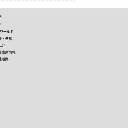
題
報
Pワールド
件・事故
上げ
着倉庫情報
速道路