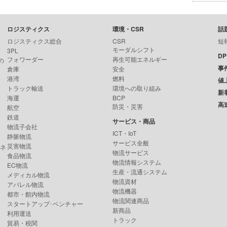
ロジスティクス
環境・CSR
話
ロジスティクス総合
CSR
短
モーダルシフト
3PL
D
フォワーダー
再生可能エネルギー
の
事
倉庫
安全
港湾
燃料
値
トラック輸送
環境への取り組み
新
海運
BCP
高
防災・災害
航空
鉄道
サービス・商品
物流子会社
ICT・IoT
静脈物流
サービス全般
災害物流
ンネ
物流サービス
食品物流
物流情報システム
EC物流
生産・流通システム
メディカル物流
物流資材
アパレル物流
物流機器
都市・館内物流
物流関連商品
スタートアップ･ベンチャー
新商品
利用運送
トラック
貿易・税関