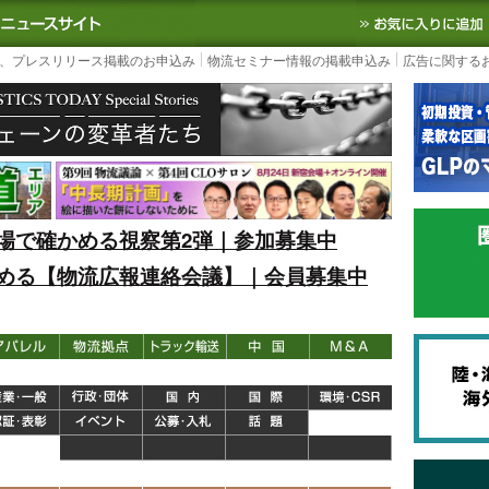
S TODAY｜国内最大の物流ニュースサイト
3PL, SCMなど国内外の最新の物流
、プレスリリース掲載のお申込み
物流セミナー情報の掲載申込み
広告に関する
場で確かめる視察第2弾｜参加募集中
める【物流広報連絡会議】｜会員募集中