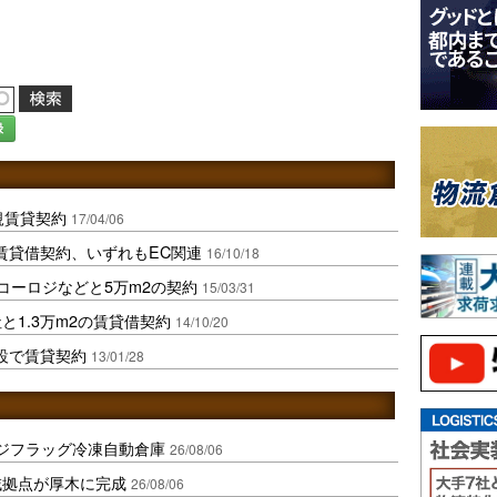
録
規賃貸契約
17/04/06
2の賃貸借契約、いずれもEC関連
16/10/18
コーロジなどと5万m2の契約
15/03/31
と1.3万m2の賃貸借契約
14/10/20
施設で賃貸契約
13/01/28
ジフラッグ冷凍自動倉庫
26/08/06
域拠点が厚木に完成
26/08/06