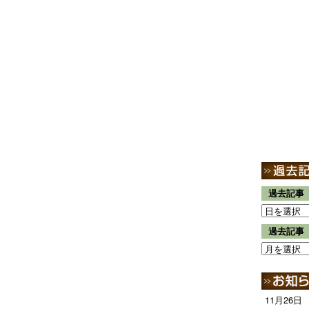
過去記事
過去記事
11月26日