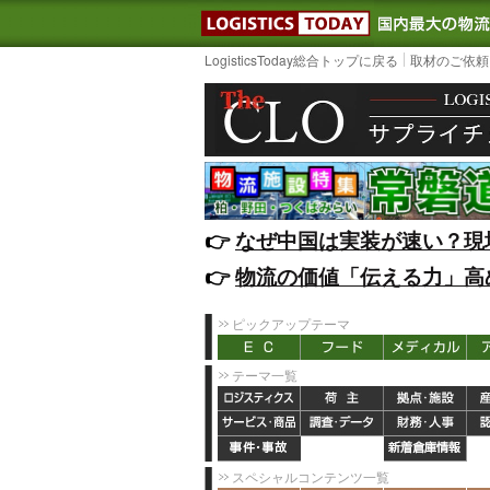
LOGISTIC
LogisticsToday総合トップに戻る
取材のご依頼
👉️
なぜ中国は実装が速い？現
👉️
物流の価値「伝える力」高
ピックアップテーマ
テーマ一覧
スペシャルコンテンツ一覧