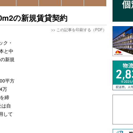
00m2の新規賃貸契約
>>
この記事を印刷する（PDF）
ック・
日本と中
ルの新規
00平方
4万
約を締
社は自
用して