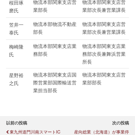
物流本部関東支店営
物流本部関東支店営
桜田琢
業部長
業部次長兼営業課長
磨氏
物流本部物流不動産
物流本部関東支店営
笠井一
部長
業部次長兼営業課長
泰氏
物流本部関東支店業
物流本部関東支店業
梅崎隆
務部長
務部次長兼舞浜営業
氏
所長
物流本部関東支店国
物流本部関東支店営
星野裕
際営業部国際輸送営
業部部長
之氏
業担当部長
以前の投稿
次の投稿
東九州道門川南スマートIC
産向総業（北海道）が事業停