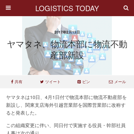
LOGISTICS TODAY
2017年2月13日
ヤマタネ、物流本部に物流不動
産部新設
共有
ツイート
ピン
メール
ヤマタネは10日、4月1日付で物流本部に物流不動産部を
新設し、関東支店海外引越営業部を国際営業部に改称す
ると発表した。
この組織変更に伴い、同日付で実施する役員・幹部社員
人事は次の通り。