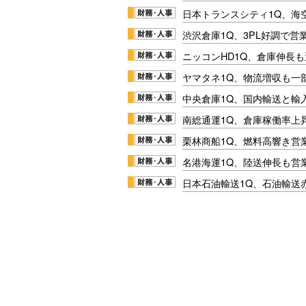
日本トランスシティ1Q、海
渋沢倉庫1Q、3PL好調で営
ニッコンHD1Q、倉庫伸長
ヤマタネ1Q、物流増収も一
中央倉庫1Q、国内輸送と輸
南総通運1Q、倉庫稼働率上
栗林商船1Q、燃料高響き営
名港海運1Q、陸送伸長も営業
日本石油輸送1Q、石油輸送