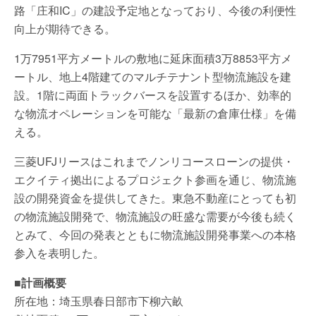
路「庄和IC」の建設予定地となっており、今後の利便性
向上が期待できる。
1万7951平方メートルの敷地に延床面積3万8853平方メ
ートル、地上4階建てのマルチテナント型物流施設を建
設。1階に両面トラックバースを設置するほか、効率的
な物流オペレーションを可能な「最新の倉庫仕様」を備
える。
三菱UFJリースはこれまでノンリコースローンの提供・
エクイティ拠出によるプロジェクト参画を通じ、物流施
設の開発資金を提供してきた。東急不動産にとっても初
の物流施設開発で、物流施設の旺盛な需要が今後も続く
とみて、今回の発表とともに物流施設開発事業への本格
参入を表明した。
■計画概要
所在地：埼玉県春日部市下柳六畝