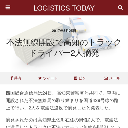
LOGISTICS TODAY
2017年5月25日
不法無線開設で高知のトラック
ドライバー2人摘発
共有
ツイート
ピン
メール
四国総合通信局は24日、高知東警察署と共同で、車両に
開設された不法無線局の取り締まりを国道439号線の路
上で行い、2人を電波法違反で摘発したと発表した。
摘発されたのは高知県土佐町在住の男性2人で、電波法
に違反してトラックに不法アマチュア無線を開設してい