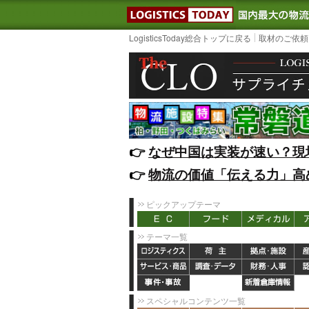
LOGISTIC
LogisticsToday総合トップに戻る
取材のご依頼
👉️
なぜ中国は実装が速い？現
👉️
物流の価値「伝える力」高
ピックアップテーマ
テーマ一覧
スペシャルコンテンツ一覧