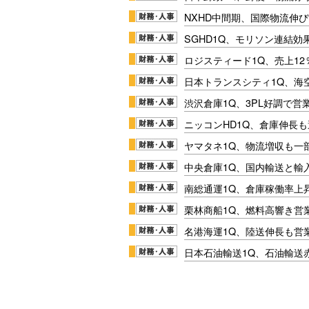
NXHD中間期、国際物流伸び
SGHD1Q、モリソン連結効
ロジスティード1Q、売上1
日本トランスシティ1Q、海
渋沢倉庫1Q、3PL好調で営
ニッコンHD1Q、倉庫伸長
ヤマタネ1Q、物流増収も一
中央倉庫1Q、国内輸送と輸
南総通運1Q、倉庫稼働率上
栗林商船1Q、燃料高響き営
名港海運1Q、陸送伸長も営業
日本石油輸送1Q、石油輸送