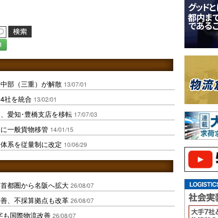
録
ン中部（三重）が解散
13/07/01
4社を統合
13/02/01
、愛知･豊橋支店を移転
17/07/03
スに一般貨物移管
14/01/15
金体系を従量制に改定
10/06/29
、首都圏から名阪へ拡大
26/08/07
に改善、不採算拠点も改革
26/08/07
字も国際物流改善
26/08/07