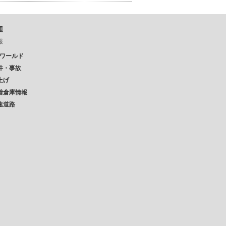
題
報
Pワールド
件・事故
上げ
着倉庫情報
速道路