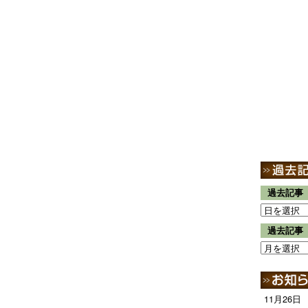
過去記事
過去記事
11月26日