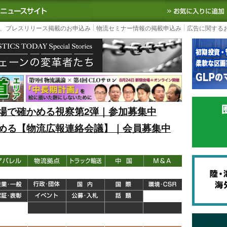
S TODAY｜国内最大の物流ニュースサイト
3PL, SCMなど国内外の最新の物流
、プレスリリース掲載のお申込み
物流セミナー情報の掲載申込み
広告に関する
場で確かめる視察第2弾｜参加募集中
める【物流広報連絡会議】｜会員募集中