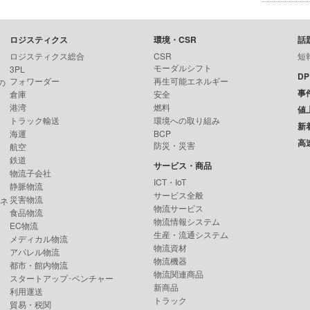
ロジスティクス
環境・CSR
話
ロジスティクス総合
CSR
短
モーダルシフト
3PL
D
フォワーダー
再生可能エネルギー
の
事
倉庫
安全
港湾
燃料
値
トラック輸送
環境への取り組み
新
海運
BCP
高
防災・災害
航空
鉄道
サービス・商品
物流子会社
ICT・IoT
静脈物流
サービス全般
災害物流
ンネ
物流サービス
食品物流
物流情報システム
EC物流
生産・流通システム
メディカル物流
物流資材
アパレル物流
物流機器
都市・館内物流
物流関連商品
スタートアップ･ベンチャー
新商品
利用運送
トラック
貿易・税関