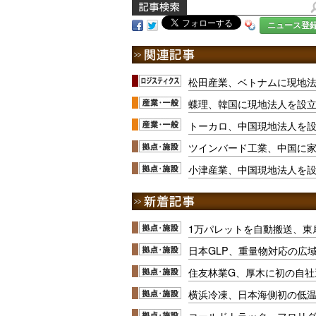
ニュース登
松田産業、ベトナムに現地
蝶理、韓国に現地法人を設
トーカロ、中国現地法人を
ツインバード工業、中国に
小津産業、中国現地法人を
1万パレットを自動搬送、東
日本GLP、重量物対応の広
住友林業G、厚木に初の自社
横浜冷凍、日本海側初の低
コールドトラック、フロリ