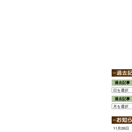
過去記事
過去記事
11月26日