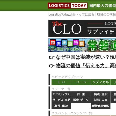
LOGISTIC
LogisticsToday総合トップに戻る
取材のご依頼
👉️
なぜ中国は実装が速い？現
👉️
物流の価値「伝える力」高
ピックアップテーマ
テーマ一覧
スペシャルコンテンツ一覧