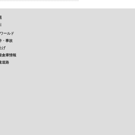
題
報
Pワールド
件・事故
上げ
着倉庫情報
速道路