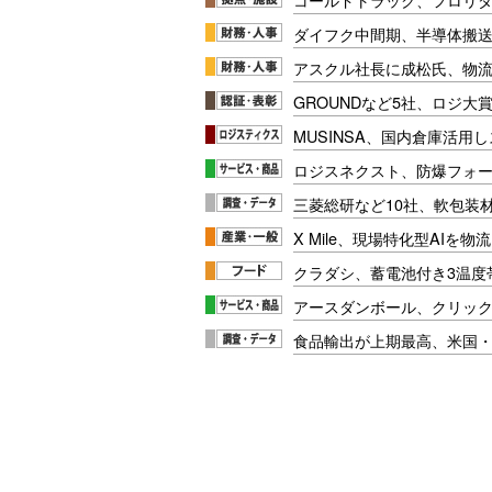
ダイフク中間期、半導体搬
アスクル社長に成松氏、物
GROUNDなど5社、ロジ大
MUSINSA、国内倉庫活用
ロジスネクスト、防爆フォ
三菱総研など10社、軟包装
X Mile、現場特化型AIを
クラダシ、蓄電池付き3温度
アースダンボール、クリッ
食品輸出が上期最高、米国