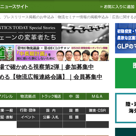
S TODAY｜国内最大の物流ニュースサイト
3PL, SCMなど国内外の最新の物流
、プレスリリース掲載のお申込み
物流セミナー情報の掲載申込み
広告に関する
場で確かめる視察第2弾｜参加募集中
める【物流広報連絡会議】｜会員募集中