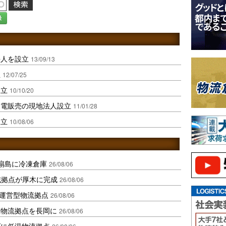
録
法人を設立
13/09/13
立
12/07/25
設立
10/10/20
家電販売の現地法人設立
11/01/28
設立
10/08/06
扇島に冷凍倉庫
26/08/06
域拠点が厚木に完成
26/08/06
運営型物流拠点
26/08/06
温物流拠点を長岡に
26/08/06
ダに低温物流拠点