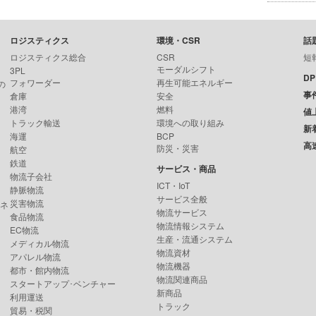
ロジスティクス
環境・CSR
話
ロジスティクス総合
CSR
短
モーダルシフト
3PL
D
フォワーダー
再生可能エネルギー
の
事
倉庫
安全
港湾
燃料
値
トラック輸送
環境への取り組み
新
海運
BCP
高
防災・災害
航空
鉄道
サービス・商品
物流子会社
ICT・IoT
静脈物流
サービス全般
災害物流
ンネ
物流サービス
食品物流
物流情報システム
EC物流
生産・流通システム
メディカル物流
物流資材
アパレル物流
物流機器
都市・館内物流
物流関連商品
スタートアップ･ベンチャー
新商品
利用運送
トラック
貿易・税関