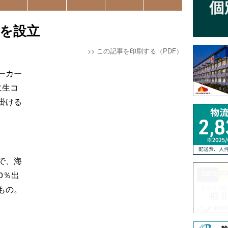
を設立
>>
この記事を印刷する（PDF）
ーカー
に生コ
掛ける
で、海
0％出
もの。