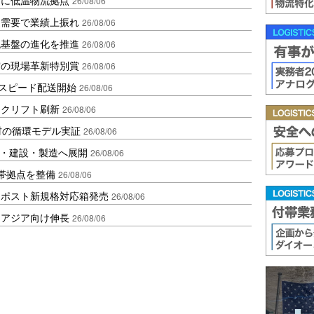
26/08/06
送需要で業績上振れ
26/08/06
流基盤の進化を推進
26/08/06
賞の現場革新特別賞
26/08/06
しスピード配送開始
26/08/06
ークリフト刷新
26/08/06
材の循環モデル実証
26/08/06
物流・建設・製造へ展開
26/08/06
帯拠点を整備
26/08/06
クポスト新規格対応箱発売
26/08/06
・アジア向け伸長
26/08/06