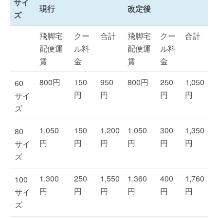
サイ
現行
改定後
ズ
飛脚宅
クー
合計
飛脚宅
クー
合計
配便運
ル料
配便運
ル料
賃
金
賃
金
800円
150
950
800円
250
1,050
60
円
円
円
円
サイ
ズ
1,050
150
1,200
1,050
300
1,350
80
円
円
円
円
円
円
サイ
ズ
1,300
250
1,550
1,360
400
1,760
100
円
円
円
円
円
円
サイ
ズ