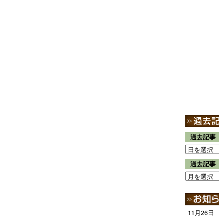
過去記事
過去記事
11月26日