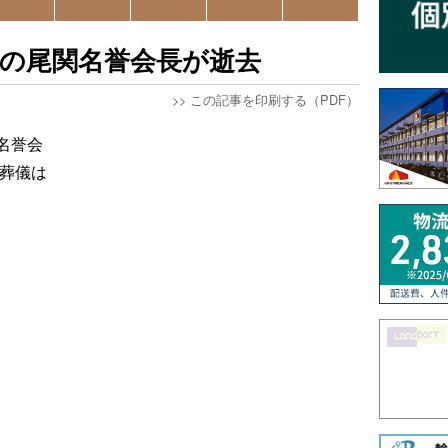
の尾関名誉会長が逝去
>>
この記事を印刷する（PDF）
名誉会
・葬儀は