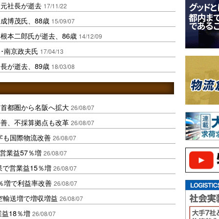
田元社長が逝去
17/11/22
成博茂氏、88歳
15/09/07
根本二郎氏が逝去、86歳
14/12/09
･南京政夫氏
17/04/13
長が逝去、89歳
18/03/08
、首都圏から名阪へ拡大
26/08/07
に改善、不採算拠点も改革
26/08/07
字も国際物流改善
26/08/07
営業益57％増
26/08/07
果で営業益15％増
26/08/07
2％増で利益率改善
26/08/07
空輸送増で増収増益
26/08/07
業益18％増
26/08/07