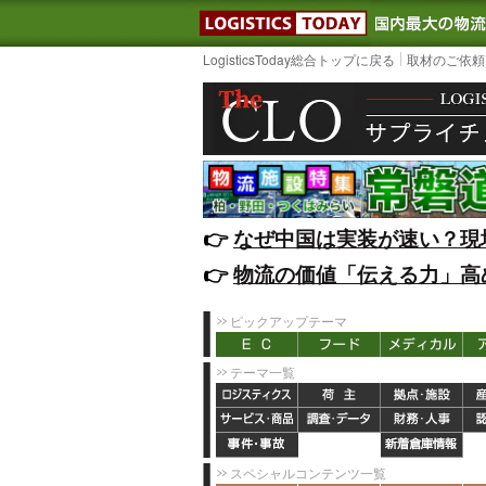
LOGISTIC
LogisticsToday総合トップに戻る
取材のご依頼
👉️
なぜ中国は実装が速い？現
👉️
物流の価値「伝える力」高
ピックアップテーマ
テーマ一覧
スペシャルコンテンツ一覧