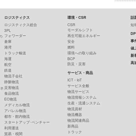
ロジスティクス
環境・CSR
話
ロジスティクス総合
CSR
短
モーダルシフト
3PL
D
フォワーダー
再生可能エネルギー
の
事
倉庫
安全
港湾
燃料
値
トラック輸送
環境への取り組み
新
海運
BCP
高
防災・災害
航空
鉄道
サービス・商品
物流子会社
ICT・IoT
静脈物流
サービス全般
災害物流
ンネ
物流サービス
食品物流
物流情報システム
EC物流
生産・流通システム
メディカル物流
物流資材
アパレル物流
物流機器
都市・館内物流
物流関連商品
スタートアップ･ベンチャー
新商品
利用運送
トラック
貿易・税関