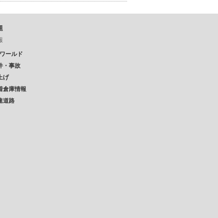
題
報
Pワールド
件・事故
上げ
着倉庫情報
速道路