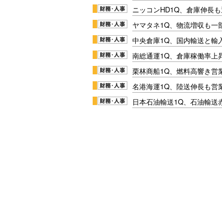
ニッコンHD1Q、倉庫伸長
ヤマタネ1Q、物流増収も一
中央倉庫1Q、国内輸送と輸
南総通運1Q、倉庫稼働率上
栗林商船1Q、燃料高響き営
名港海運1Q、陸送伸長も営業
日本石油輸送1Q、石油輸送