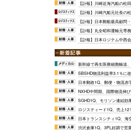
【訃報】川崎近海汽船の松
【訃報】川崎汽船元社長の松
【訃報】日本郵船最高顧問・
【訃報】丸全昭和運輸元専務
【訃報】日本ロジテム中西会
新幹線で再生医療細胞輸送
SBSHD物流利益率3.1％
日本郵政1Q、郵便・物流赤
NXHD中間期、国際物流伸び
SGHD1Q、モリソン連結効
ロジスティード1Q、売上1
日本トランスシティ1Q、海
渋沢倉庫1Q、3PL好調で営