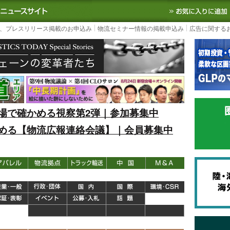
S TODAY｜国内最大の物流ニュースサイト
3PL, SCMなど国内外の最新の物流
、プレスリリース掲載のお申込み
物流セミナー情報の掲載申込み
広告に関する
場で確かめる視察第2弾｜参加募集中
める【物流広報連絡会議】｜会員募集中