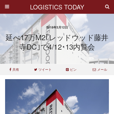
LOGISTICS TODAY
2018年3月12日
延べ17万m2｢レッドウッド藤井
寺DC｣で4/12･13内覧会
共有
ツイート
ピン
メール