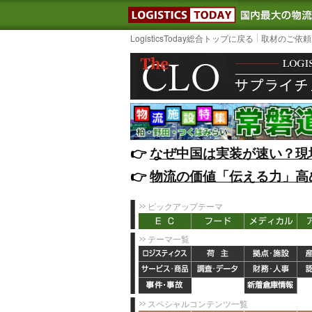
LOGISTIC
LogisticsToday総合トップに戻る
取材のご依頼
👉️
なぜ中国は実装が速い？現
👉️
物流の価値「伝える力」高
ピックアップテーマ
テーマ一覧
スペシャルコンテンツ一覧