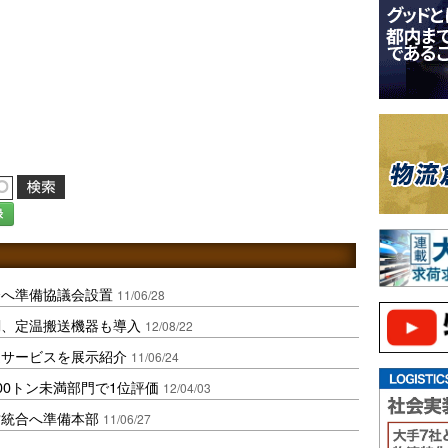
録
合へ準備協議会設置
11/06/28
調、定温搬送機器も導入
12/08/22
送サービスを展示紹介
11/06/24
00トン未満部門で1位評価
12/04/03
営統合へ準備本部
11/06/27