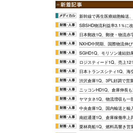
新幹線で再生医療細胞輸送
SBSHD物流利益率3.1％
日本郵政1Q、郵便・物流赤
NXHD中間期、国際物流伸び
SGHD1Q、モリソン連結効
ロジスティード1Q、売上1
日本トランスシティ1Q、海
渋沢倉庫1Q、3PL好調で営
ニッコンHD1Q、倉庫伸長
ヤマタネ1Q、物流増収も一
中央倉庫1Q、国内輸送と輸
南総通運1Q、倉庫稼働率上
栗林商船1Q、燃料高響き営