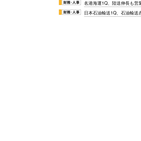
名港海運1Q、陸送伸長も営業
日本石油輸送1Q、石油輸送