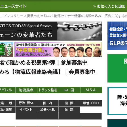
S TODAY｜国内最大の物流ニュースサイト
3PL, SCMなど国内外の最新の物流
、プレスリリース掲載のお申込み
物流セミナー情報の掲載申込み
広告に関する
場で確かめる視察第2弾｜参加募集中
める【物流広報連絡会議】｜会員募集中