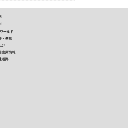
題
報
Pワールド
件・事故
上げ
着倉庫情報
速道路