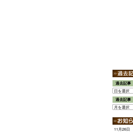
過去記事
過去記事
11月26日