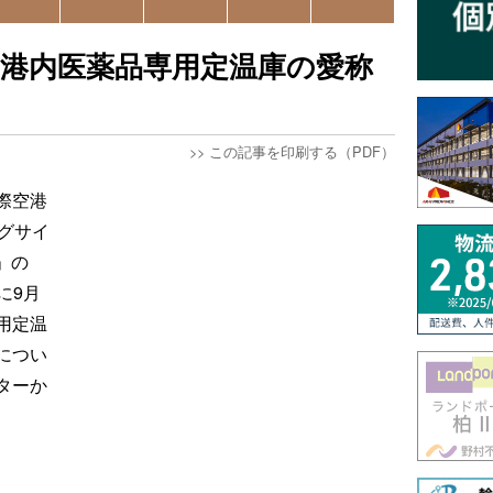
港内医薬品専用定温庫の愛称
>>
この記事を印刷する（PDF）
際空港
グサイ
ー」の
に9月
用定温
につい
ターか