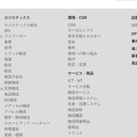
ロジスティクス
環境・CSR
話
ロジスティクス総合
CSR
短
モーダルシフト
3PL
D
フォワーダー
再生可能エネルギー
の
事
倉庫
安全
港湾
燃料
値
トラック輸送
環境への取り組み
新
海運
BCP
高
防災・災害
航空
鉄道
サービス・商品
物流子会社
ICT・IoT
静脈物流
サービス全般
災害物流
ンネ
物流サービス
食品物流
物流情報システム
EC物流
生産・流通システム
メディカル物流
物流資材
アパレル物流
物流機器
都市・館内物流
物流関連商品
スタートアップ･ベンチャー
新商品
利用運送
トラック
貿易・税関