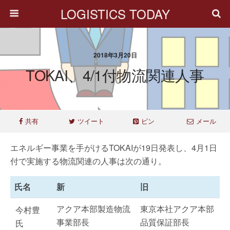
LOGISTICS TODAY
2018年3月20日
TOKAI、4/1付物流関連人事
共有
ツイート
ピン
メール
エネルギー事業を手がけるTOKAIが19日発表し、4月1日
付で実施する物流関連の人事は次の通り。
氏名
新
旧
アクア本部製造物流
東京本社アクア本部
今村豊
事業部長
品質保証部長
氏