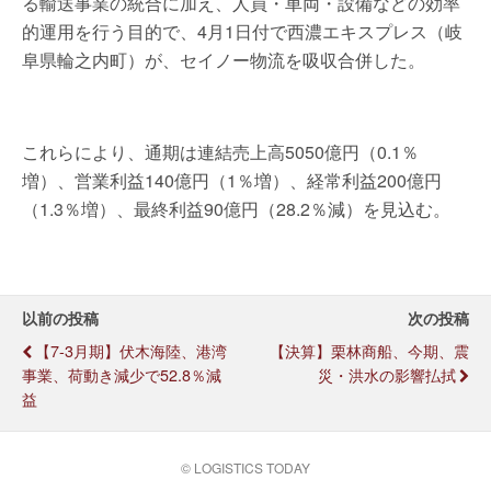
る輸送事業の統合に加え、人員・車両・設備などの効率
的運用を行う目的で、4月1日付で西濃エキスプレス（岐
阜県輪之内町）が、セイノー物流を吸収合併した。
これらにより、通期は連結売上高5050億円（0.1％
増）、営業利益140億円（1％増）、経常利益200億円
（1.3％増）、最終利益90億円（28.2％減）を見込む。
以前の投稿
次の投稿
【7-3月期】伏木海陸、港湾
【決算】栗林商船、今期、震
事業、荷動き減少で52.8％減
災・洪水の影響払拭
益
© LOGISTICS TODAY