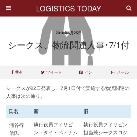
LOGISTICS TODAY
2018年6月25日
シークス、物流関連人事･7/1付
共有
ツイート
ピン
メール
シークスが22日発表し、7月1日付で実施する物流関連の
人事は次の通り。
氏名
新
旧
執行役員フィリピ
執行役員フィリピン
浦谷行
ン・タイ・ベトナム
担当兼シークスロジ
信氏