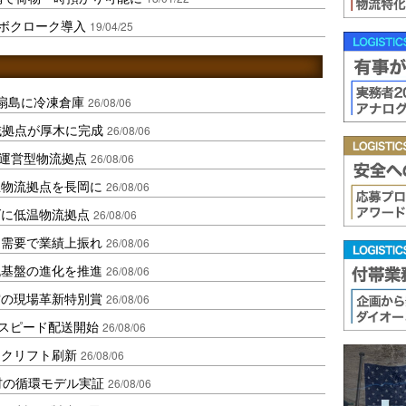
クボクローク導入
19/04/25
扇島に冷凍倉庫
26/08/06
域拠点が厚木に完成
26/08/06
運営型物流拠点
26/08/06
温物流拠点を長岡に
26/08/06
ダに低温物流拠点
26/08/06
送需要で業績上振れ
26/08/06
流基盤の進化を推進
26/08/06
賞の現場革新特別賞
26/08/06
しスピード配送開始
26/08/06
ークリフト刷新
26/08/06
材の循環モデル実証
26/08/06