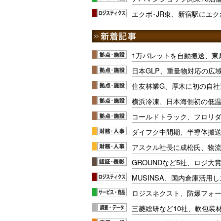
エクボ･JR東、新宿駅にエ
1万パレットを自動搬送、東
日本GLP、重量物対応の広
住友林業G、厚木に初の自社
横浜冷凍、日本海側初の低
コールドトラック、フロリ
ダイフク中間期、半導体搬
アスクル社長に成松氏、物
GROUNDなど5社、ロジ大
MUSINSA、国内倉庫活用
ロジスネクスト、防爆フォ
三菱総研など10社、軟包装