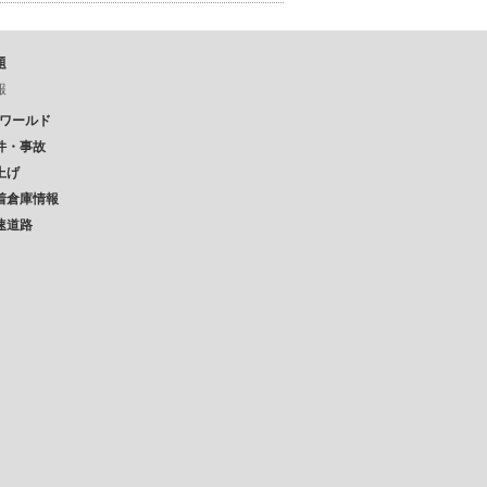
題
報
Pワールド
件・事故
上げ
着倉庫情報
速道路