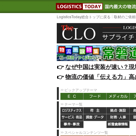
LOGISTIC
LogisticsToday総合トップに戻る
取材のご依頼
👉️
なぜ中国は実装が速い？現
👉️
物流の価値「伝える力」高
ピックアップテーマ
テーマ一覧
スペシャルコンテンツ一覧