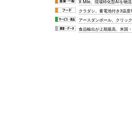
X Mile、現場特化型AIを
クラダシ、蓄電池付き3温度
アースダンボール、クリッ
食品輸出が上期最高、米国