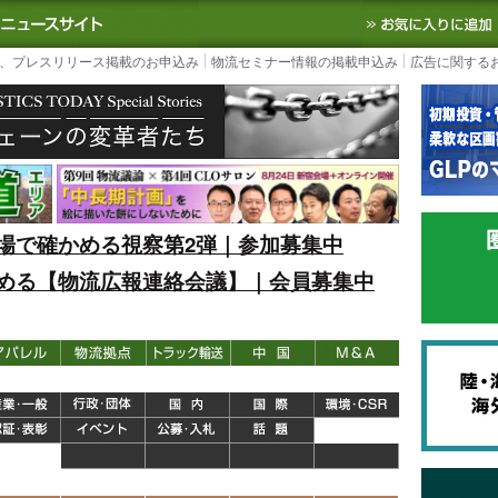
S TODAY｜国内最大の物流ニュースサイト
3PL, SCMなど国内外の最新の物流
、プレスリリース掲載のお申込み
物流セミナー情報の掲載申込み
広告に関する
場で確かめる視察第2弾｜参加募集中
める【物流広報連絡会議】｜会員募集中