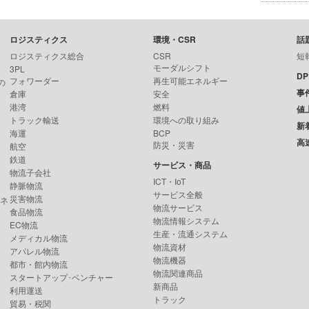
ロジスティクス
環境・CSR
話
ロジスティクス総合
CSR
短
モーダルシフト
3PL
D
フォワーダー
再生可能エネルギー
の
事
倉庫
安全
港湾
燃料
値
トラック輸送
環境への取り組み
新
海運
BCP
高
防災・災害
航空
鉄道
サービス・商品
物流子会社
ICT・IoT
静脈物流
サービス全般
災害物流
ンネ
物流サービス
食品物流
物流情報システム
EC物流
生産・流通システム
メディカル物流
物流資材
アパレル物流
物流機器
都市・館内物流
物流関連商品
スタートアップ･ベンチャー
新商品
利用運送
トラック
貿易・税関