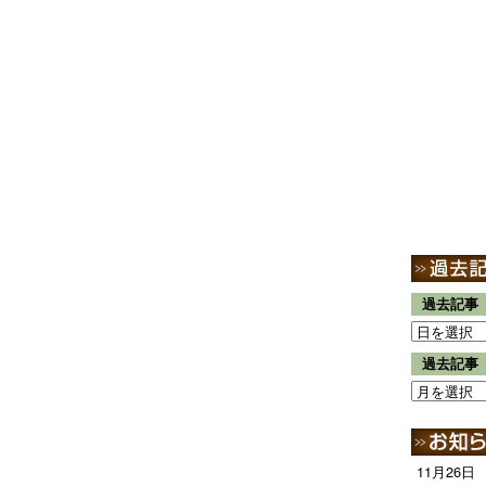
過去記事
過去記事
11月26日