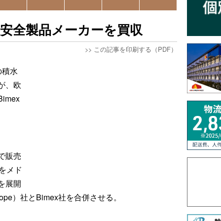
通安全製品メーカーを買収
>>
この記事を印刷する（PDF）
の積水
が、欧
mex
で販売
をメド
を展開
rope）社とBimex社を合併させる。