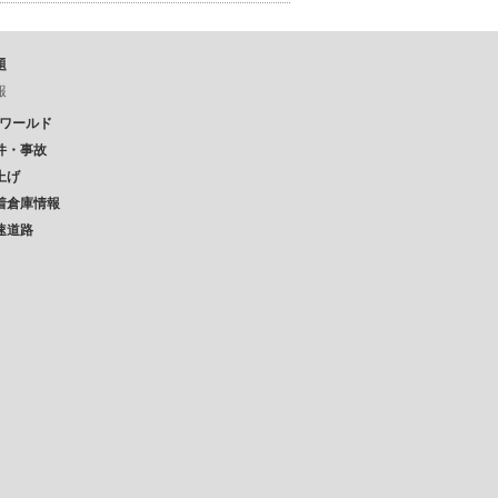
題
報
Pワールド
件・事故
上げ
着倉庫情報
速道路