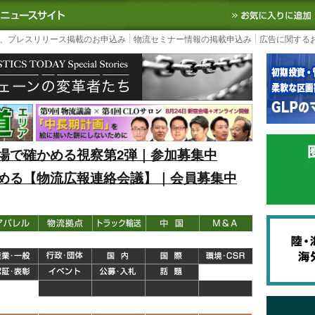
S TODAY｜国内最大の物流ニュースサイト
3PL, SCMなど国内外の最新の物流
、プレスリリース掲載のお申込み
物流セミナー情報の掲載申込み
広告に関する
場で確かめる視察第2弾｜参加募集中
める【物流広報連絡会議】｜会員募集中