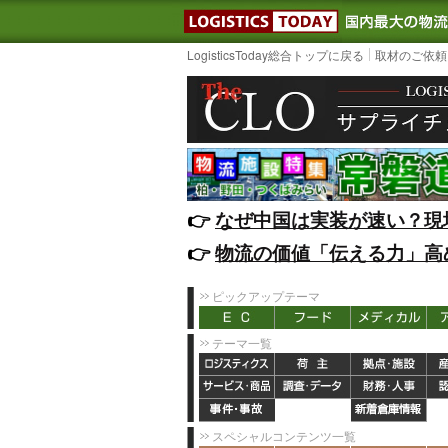
LOGISTIC
LogisticsToday総合トップに戻る
取材のご依頼
👉️
なぜ中国は実装が速い？現
👉️
物流の価値「伝える力」高
ピックアップテーマ
テーマ一覧
スペシャルコンテンツ一覧