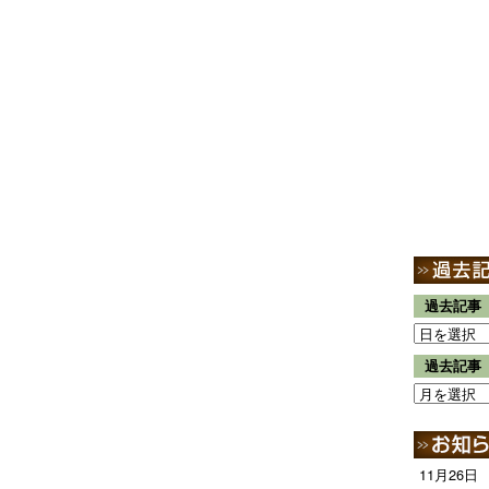
過去記事
過去記事
11月26日