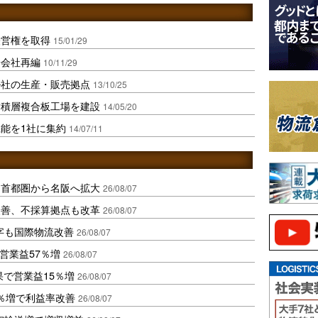
経営権を取得
15/01/29
子会社再編
10/11/29
ル社の生産・販売拠点
13/10/25
脂積層複合板工場を建設
14/05/20
能を1社に集約
14/07/11
、首都圏から名阪へ拡大
26/08/07
に改善、不採算拠点も改革
26/08/07
字も国際物流改善
26/08/07
営業益57％増
26/08/07
果で営業益15％増
26/08/07
2％増で利益率改善
26/08/07