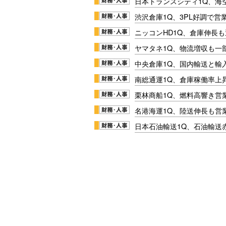
日本トランスシティ1Q、海
渋沢倉庫1Q、3PL好調で営
ニッコンHD1Q、倉庫伸長
ヤマタネ1Q、物流増収も一
中央倉庫1Q、国内輸送と輸
南総通運1Q、倉庫稼働率上
栗林商船1Q、燃料高響き営
名港海運1Q、陸送伸長も営業
日本石油輸送1Q、石油輸送