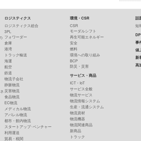
ロジスティクス
環境・CSR
話
ロジスティクス総合
CSR
短
モーダルシフト
3PL
D
フォワーダー
再生可能エネルギー
の
事
倉庫
安全
港湾
燃料
値
トラック輸送
環境への取り組み
新
海運
BCP
高
防災・災害
航空
鉄道
サービス・商品
物流子会社
ICT・IoT
静脈物流
サービス全般
災害物流
ンネ
物流サービス
食品物流
物流情報システム
EC物流
生産・流通システム
メディカル物流
物流資材
アパレル物流
物流機器
都市・館内物流
物流関連商品
スタートアップ･ベンチャー
新商品
利用運送
トラック
貿易・税関