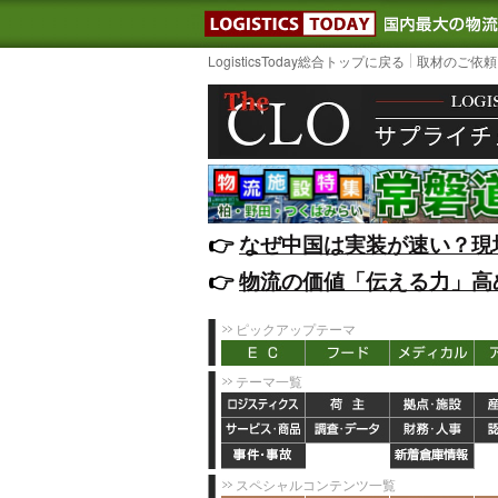
LOGISTIC
LogisticsToday総合トップに戻る
取材のご依頼
👉️
なぜ中国は実装が速い？現
👉️
物流の価値「伝える力」高
ピックアップテーマ
テーマ一覧
スペシャルコンテンツ一覧