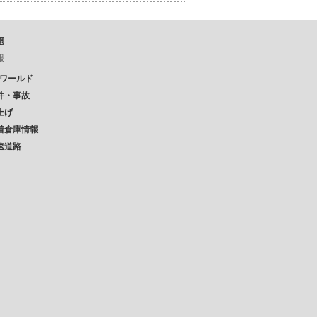
題
報
Pワールド
件・事故
上げ
着倉庫情報
速道路