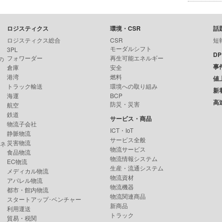
ロジスティクス
環境・CSR
話
ロジスティクス総合
CSR
短
モーダルシフト
3PL
D
フォワーダー
再生可能エネルギー
の
事
倉庫
安全
港湾
燃料
値
トラック輸送
環境への取り組み
新
海運
BCP
高
防災・災害
航空
鉄道
サービス・商品
物流子会社
ICT・IoT
静脈物流
サービス全般
災害物流
ンネ
物流サービス
食品物流
物流情報システム
EC物流
生産・流通システム
メディカル物流
物流資材
アパレル物流
物流機器
都市・館内物流
物流関連商品
スタートアップ･ベンチャー
新商品
利用運送
トラック
貿易・税関