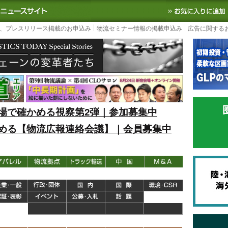
S TODAY｜国内最大の物流ニュースサイト
3PL, SCMなど国内外の最新の物流
、プレスリリース掲載のお申込み
物流セミナー情報の掲載申込み
広告に関する
場で確かめる視察第2弾｜参加募集中
める【物流広報連絡会議】｜会員募集中