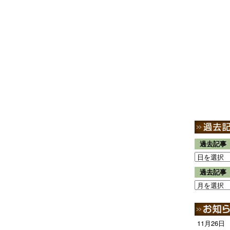
過去記事
過去記事
11月26日