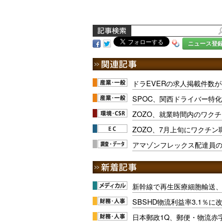
ニュース登
ドラEVERの求人掲載件数が
SPOC、関西ドライバー特
ZOZO、就業時間内のワク
ZOZO、7月上旬にワクチ
アマゾンフレックス配達員
新幹線で再生医療細胞輸送
SBSHD物流利益率3.1％
日本郵政1Q、郵便・物流赤