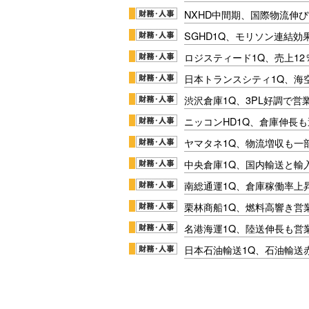
NXHD中間期、国際物流伸び
SGHD1Q、モリソン連結効
ロジスティード1Q、売上1
日本トランスシティ1Q、海
渋沢倉庫1Q、3PL好調で営
ニッコンHD1Q、倉庫伸長
ヤマタネ1Q、物流増収も一
中央倉庫1Q、国内輸送と輸
南総通運1Q、倉庫稼働率上
栗林商船1Q、燃料高響き営
名港海運1Q、陸送伸長も営業
日本石油輸送1Q、石油輸送