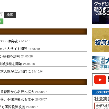
録
8000件突破
21/12/10
化の求人サイト開設
18/05/10
チン接種を許可
21/05/28
ン職域接種を開始
21/06/18
の求人数が安定傾向に
24/10/04
、首都圏から名阪へ拡大
26/08/07
に改善、不採算拠点も改革
26/08/07
字も国際物流改善
26/08/07