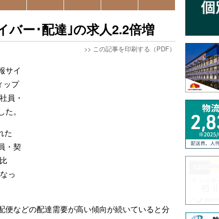
イバー･配達｣の求人2.2倍増
>>
この記事を印刷する（PDF）
報サイ
ィップ
正社員・
した。
れた
員・契
月比
となっ
配便などの配達需要が高い傾向が続いていると分