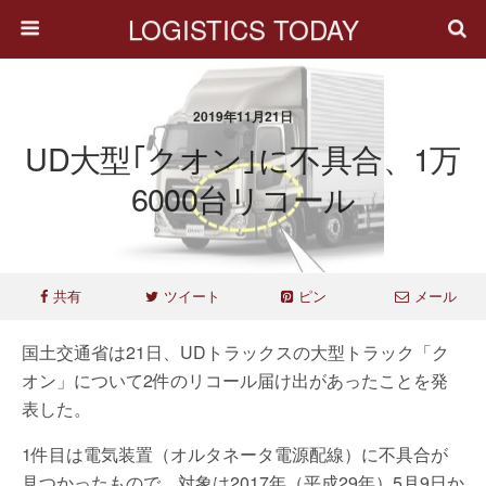
LOGISTICS TODAY
2019年11月21日
UD大型｢クオン｣に不具合、1万
6000台リコール
共有
ツイート
ピン
メール
国土交通省は21日、UDトラックスの大型トラック「ク
オン」について2件のリコール届け出があったことを発
表した。
1件目は電気装置（オルタネータ電源配線）に不具合が
見つかったもので、対象は2017年（平成29年）5月9日か