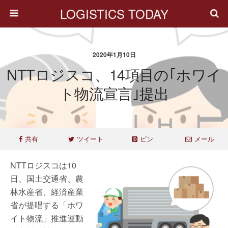
LOGISTICS TODAY
2020年1月10日
NTTロジスコ、14項目の｢ホワイ
ト物流宣言｣提出
共有
ツイート
ピン
メール
NTTロジスコは10
日、国土交通省、農
林水産省、経済産業
省が提唱する「ホワ
イト物流」推進運動