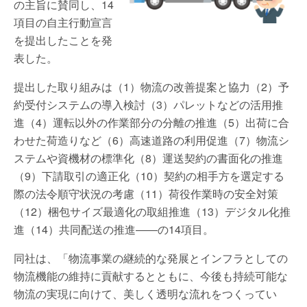
の主旨に賛同し、14
項目の自主行動宣言
を提出したことを発
表した。
提出した取り組みは（1）物流の改善提案と協力（2）予
約受付システムの導入検討（3）パレットなどの活用推
進（4）運転以外の作業部分の分離の推進（5）出荷に合
わせた荷造りなど（6）高速道路の利用促進（7）物流シ
ステムや資機材の標準化（8）運送契約の書面化の推進
（9）下請取引の適正化（10）契約の相手方を選定する
際の法令順守状況の考慮（11）荷役作業時の安全対策
（12）梱包サイズ最適化の取組推進（13）デジタル化推
進（14）共同配送の推進――の14項目。
同社は、「物流事業の継続的な発展とインフラとしての
物流機能の維持に貢献するとともに、今後も持続可能な
物流の実現に向けて、美しく透明な流れをつくってい