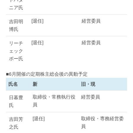
ニア氏
[退任]
経営委員
吉田明
博氏
[退任]
経営委員
リーチ
ェック
ポー氏
■6月開催の定期株主総会後の異動予定
氏名
新
旧・現
取締役・常務執行役
経営委員
日暮豊
員
氏
[退任]
取締役・専務経営委
吉田芳
員
之氏