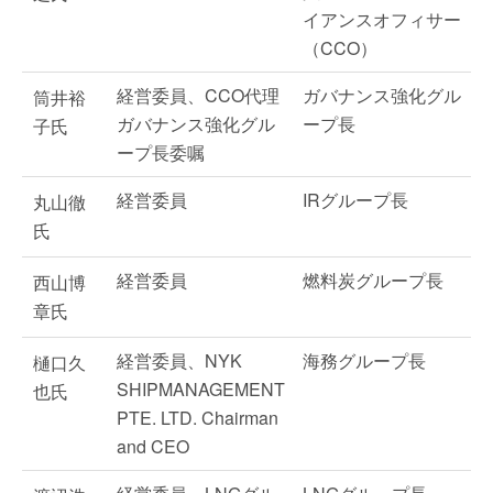
イアンスオフィサー
（CCO）
経営委員、CCO代理
ガバナンス強化グル
筒井裕
ガバナンス強化グル
ープ長
子氏
ープ長委嘱
経営委員
IRグループ長
丸山徹
氏
経営委員
燃料炭グループ長
西山博
章氏
経営委員、NYK
海務グループ長
樋口久
SHIPMANAGEMENT
也氏
PTE. LTD. Chairman
and CEO