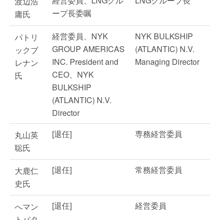
経営委員、LNGグル
LNGグループ長
渡辺浩
ープ長委嘱
庸氏
経営委員、NYK
NYK BULKSHIP
パトリ
GROUP AMERICAS
(ATLANTIC) N.V.
ックブ
INC. President and
Managing Director
レナン
CEO、NYK
氏
BULKSHIP
(ATLANTIC) N.V.
Director
[退任]
専務経営委員
丸山英
聡氏
[退任]
常務経営委員
大鹿仁
史氏
[退任]
経営委員
へマン
トパタ