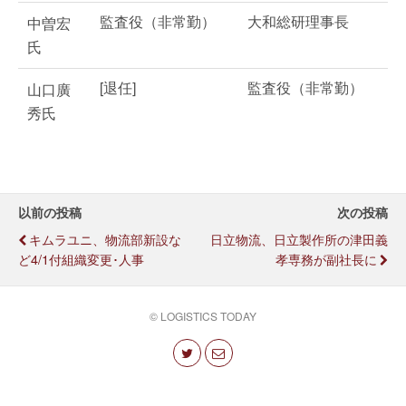
監査役（非常勤）
大和総研理事長
中曽宏
氏
[退任]
監査役（非常勤）
山口廣
秀氏
以前の投稿
次の投稿
キムラユニ、物流部新設な
日立物流、日立製作所の津田義
ど4/1付組織変更･人事
孝専務が副社長に
© LOGISTICS TODAY