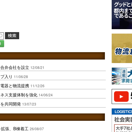
録
と合弁会社を設立
12/08/21
ープ入り
11/06/28
寧電器と物流提携
11/12/26
ジネス支援体制を強化
14/06/24
庫を共同開発
13/07/23
を拡張、B棟着工
26/08/07