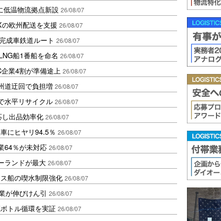
に低温物流拠点新設
26/08/07
Xの欧州配送を支援
26/08/07
に完成車鉄道ルート
26/08/07
LNG船1番船を命名
26/08/07
C企業4割が準備途上
26/08/07
州道迂回で負担増
26/08/07
で水平リサイクル
26/08/07
対応し出品効率化
26/08/07
にヒヤリ94.5％
26/08/07
業64％が未対応
26/08/07
ポーランドが最大
26/08/07
クス船の喫水制限強化
26/08/07
造業が伸びけん引
26/08/07
廃ボトル循環を実証
26/08/07