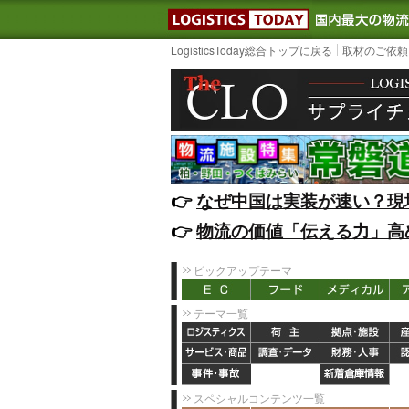
LOGISTIC
LogisticsToday総合トップに戻る
取材のご依頼
👉️
なぜ中国は実装が速い？現
👉️
物流の価値「伝える力」高
ピックアップテーマ
テーマ一覧
スペシャルコンテンツ一覧