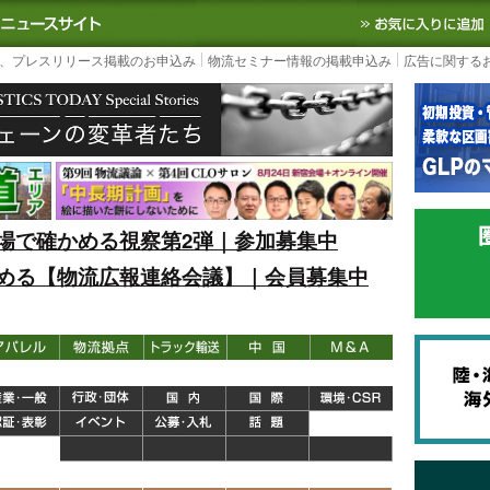
S TODAY｜国内最大の物流ニュースサイト
3PL, SCMなど国内外の最新の物流
、プレスリリース掲載のお申込み
物流セミナー情報の掲載申込み
広告に関する
場で確かめる視察第2弾｜参加募集中
める【物流広報連絡会議】｜会員募集中