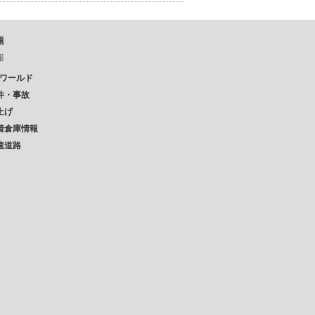
題
報
Pワールド
件・事故
上げ
着倉庫情報
速道路