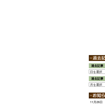
過去記事
過去記事
11月26日