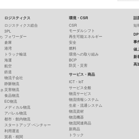
ロジスティクス
環境・CSR
話
ロジスティクス総合
CSR
短
モーダルシフト
3PL
D
フォワーダー
再生可能エネルギー
の
事
倉庫
安全
港湾
燃料
値
トラック輸送
環境への取り組み
新
海運
BCP
高
防災・災害
航空
鉄道
サービス・商品
物流子会社
ICT・IoT
静脈物流
サービス全般
災害物流
ンネ
物流サービス
食品物流
物流情報システム
EC物流
生産・流通システム
メディカル物流
物流資材
アパレル物流
物流機器
都市・館内物流
物流関連商品
スタートアップ･ベンチャー
新商品
利用運送
トラック
貿易・税関