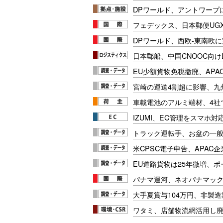
DPワールド、アントワープ
フェデックス、日本郵便UG
DPワールド、西欧-東南欧
日本郵船、中国CNOOC向け
EU少額貨物免税撤廃、APA
宮崎の運送4割超に影響、九
車載電池のアルミ端材、4社
IZUMI、EC管理をスマホ
トラック運転手、お盆の一般車
米CPSC電子申告、APAC企
EU道路貨物は25年微増、
パナマ運河、ネオパナマッ
大手夏賞与104万円、非製
ワタミ、店舗物流網活用し