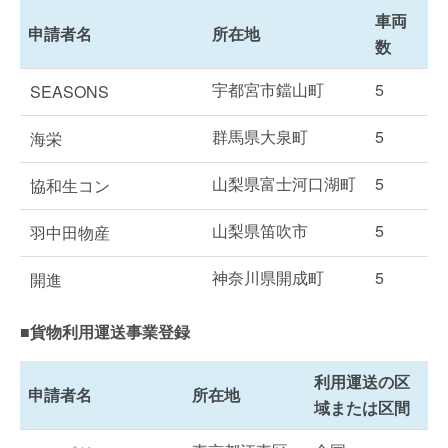
車両
申請者名
所在地
数
宇都宮市鐺山町
5
SEASONS
群馬県大泉町
5
海栄
山梨県富士河口湖町
5
協和生コン
山梨県笛吹市
5
羽中田物産
神奈川県開成町
5
開進
■貨物利用運送事業登録
利用運送の区
申請者名
所在地
域または区間