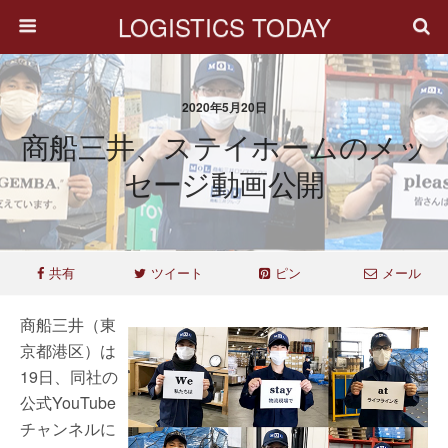
LOGISTICS TODAY
2020年5月20日
商船三井、ステイホームのメッ
セージ動画公開
共有
ツイート
ピン
メール
商船三井（東
京都港区）は
19日、同社の
公式YouTube
チャンネルに