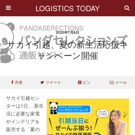
LOGISTICS TODAY
2020年7月6日
サカイ引越、夏の新生活応援キ
ャンペーン開催
共有
ツイート
ピン
メール
サカイ引越セン
ターは1日、 新生
活に必要な家電
やインテリアを
販売する「夏の