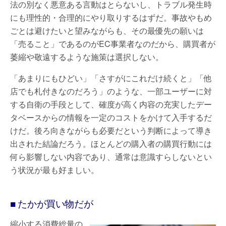
法の別なく悪意ある言動はとらないし、トラブル発生時
にも理性的・合理的にやり取りするはずだ。事故やもめ
ごとは避けたいと望みながらも、その最優先の願いは
「売ること」であるのがEC事業者なのだから、購買者が
萎縮や敬遠するような施策は選択しない。
「あまりにもひどい」「さすがにこれだけ続くと」「他
店でも札付きなのだろう」のような、一部ユーザーに対
する自衛の手段として、確度が高く内容の充実したデー
タベースからの情報を一定のコストをかけて入手するだ
けだ。後ろ向きながらも必要だという判断によって導き
出された結論だろう。ほとんどの購入者の購買行動には
何ら影響しない内容であり、通常は意識すらしないとい
う状況が最も好ましい。
■ たかが買い物だが
縮小する消費総量の