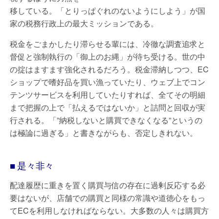
移している。「とりっぱぐれのないようにしよう」が国
家の税務行政上の最大ミッションである。
税金をごまかしたり滞らせる輩には、冷徹な調査追求と
督促と強制執行の「御上のお縄」が待ち受ける。世の中
の掟はますます強化されるだろう。税金滞納しつつ、EC
ショップで嗜好品を買い漁っていたり、ウェブ上でコン
テンツサービスを利用していたりすれば、全てその明細
まで把握の上で「払えるではないか」と詰問と回収が実
行される。「”納税しないと購買できなくなる”というの
は極論に過ぎる」と書きながらも、否定しきれない。
■ 是々非々
配達履歴に重きを置く購買与信の存在に過剰反応する必
要はないが、店舗での購買と同様の常識や道徳心をもっ
てECを利用しなければならない。大多数の人々は購買方