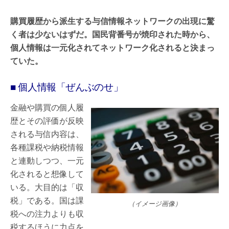
購買履歴から派生する与信情報ネットワークの出現に驚
く者は少ないはずだ。国民背番号が焼印された時から、
個人情報は一元化されてネットワーク化されると決まっ
ていた。
■ 個人情報「ぜんぶのせ」
金融や購買の個人履
歴とその評価が反映
される与信内容は、
各種課税や納税情報
と連動しつつ、一元
化されると想像して
いる。大目的は「収
税」である。国は課
（イメージ画像）
税への注力よりも収
税するほうに力点を