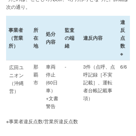
次の通り。
違
事業者
所
監査
反
処分
（営業
在
の端
違反内容
点
内容
所）
地
緒
数
※
那
車両
-
3件（点呼、点
6/6
広田ユ
覇
停止
呼記録［不実
ニオン
市
(60日
記載］、運転
（沖縄
車）
者台帳記載事
営）
+文書
項）
警告
※事業者違反点数/営業所違反点数